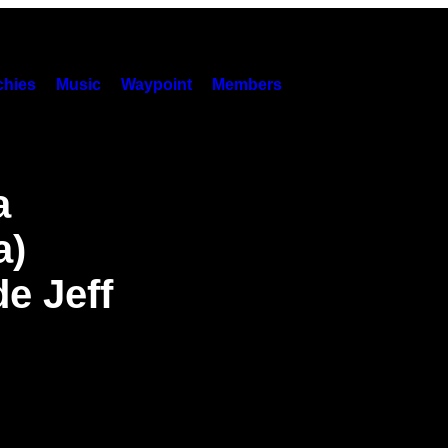
hies
Music
Waypoint
Members
a
a)
e Jeff