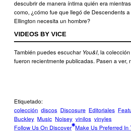
descubrir de manera íntima quién era mientra
como, ¿cómo fue que llegó de Descendents a 
Ellington necesita un hombre?
VIDEOS BY VICE
También puedes escuchar
, la colecció
You&I
fueron recientmente publicadas. Pasen a ver, 
Etiquetado:
colección
discos
Discosure
Editoriales
Feat
Buckley
Music
Noisey
vinilos
vinyles
Follow Us On Discover
Make Us Preferred In 