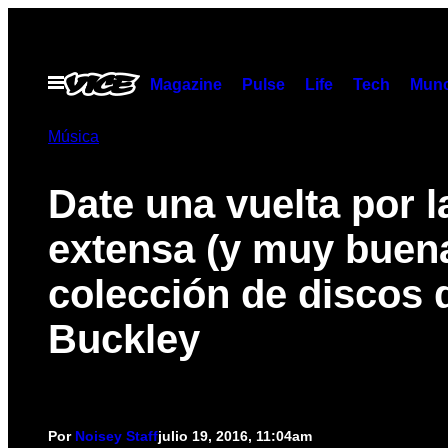
Saltar
al
contenido
Abrir
Magazine
Pulse
Life
Tech
Munc
Menú
Música
Date una vuelta por l
extensa (y muy buen
colección de discos d
Buckley
Por
Noisey Staff
julio 19, 2016, 11:04am