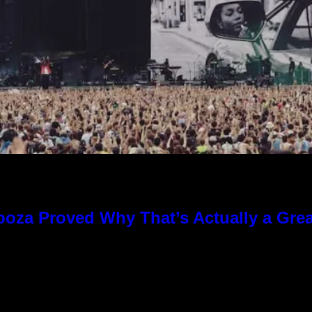
ooza Proved Why That’s Actually a Gre