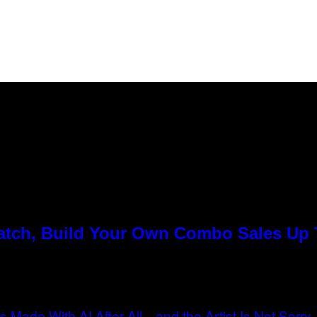
Match, Build Your Own Combo Sales Up
n