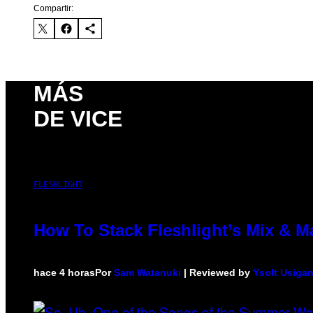
Compartir:
MÁS
DE VICE
FLESHLIGHT
How To Stack Fleshlight’s Mix & 
hace 4 horas
Por
Sam Watanuki
| Reviewed by
Ysolt Usiga