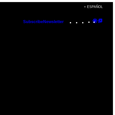
+ ESPAÑOL
Instagram
TikTok
YouTube
Google
Googl
Subscribe
Newsletter
Discover
Top
Posts