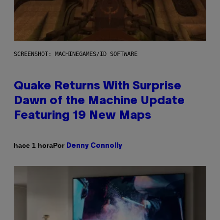
SCREENSHOT: MACHINEGAMES/ID SOFTWARE
Quake Returns With Surprise
Dawn of the Machine Update
Featuring 19 New Maps
Por
hace 1 hora
Denny Connolly