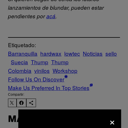
lanzamientos de blundar, pueden estar
pendientes por
acá
.
Etiquetado:
Barranquilla
hardwax
lowtec
Noticias
sello
Suecia
Thump
Thump
Colombia
vinilos
Workshop
Follow Us On Discover
Make Us Preferred In Top Stories
Compartir:
×
MÁS DE LO MISMO