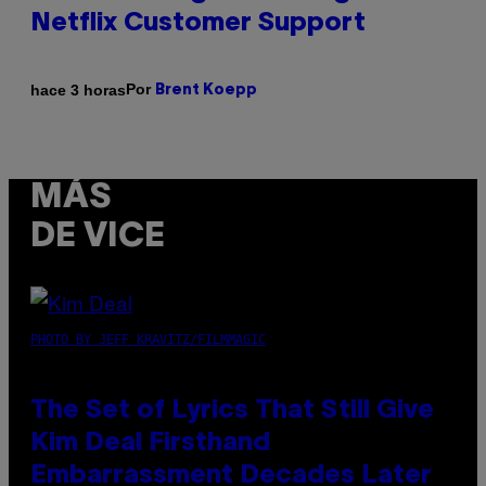
Netflix Customer Support
Por
hace 3 horas
Brent Koepp
MÁS
DE VICE
PHOTO BY JEFF KRAVITZ/FILMMAGIC
The Set of Lyrics That Still Give
Kim Deal Firsthand
Embarrassment Decades Later