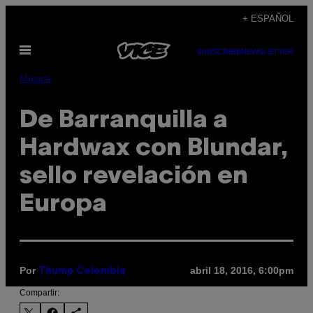
Saltar
+ ESPAÑOL
al
Abrir
contenido
SUBSCRIBE
NEWSLETTER
Menú
Música
De Barranquilla a
Hardwax con Blundar,
sello revelación en
Europa
Por
abril 18, 2016, 6:00pm
Thump Colombia
Compartir: