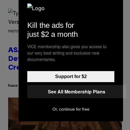
Kill the ads for
PHOTO BY MONICA SCHIPPER/GETTY IMAGES
just $2 a month
VICE membership also gives you access to
ASAP Rocky Seemingly Gives
our very best writing and exclusive new
Definitive Answer on Tyler, The
documentaries.
Creator’s Sexuality
Support for $2
Por
hace 1 hora
Stephen Andrew Galiher
See All Membership Plans
Or, continue for free