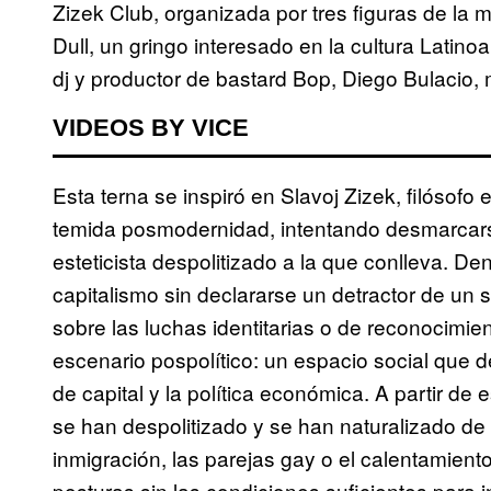
Zizek Club, organizada por tres figuras de la 
Dull, un gringo interesado en la cultura Latino
dj y productor de bastard Bop, Diego Bulacio,
VIDEOS BY VICE
Esta terna se inspiró en Slavoj Zizek, filósofo
temida posmodernidad, intentando desmarcarse 
esteticista despolitizado a la que conlleva. Dent
capitalismo sin declararse un detractor de un 
sobre las luchas identitarias o de reconocimien
escenario pospolítico: un espacio social que d
de capital y la política económica. A partir d
se han despolitizado y se han naturalizado d
inmigración, las parejas gay o el calentamient
posturas sin las condiciones suficientes para in