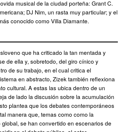
movida musical de la ciudad porteña: Grant C.
americana; DJ Nim, un rasta muy particular; y el
 más conocido como Villa Diamante.
 esloveno que ha criticado la tan mentada y
de ella y, sobretodo, del giro cínico y
ro de su trabajo, en el cual critica el
sistema en abstracto, Zizek también reflexiona
to cultural. A estas las ubica dentro de un
eja de lado la discusión sobre la acumulación
e esto plantea que los debates contemporáneos
e tal manera que, temas como como la
o global, se han convertido en escenarios de
cidir en el debate público, al estar