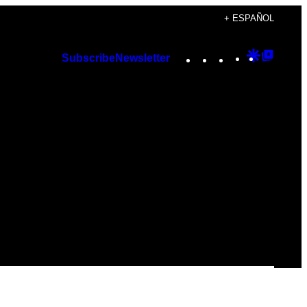
+ ESPAÑOL
Instagram
TikTok
YouTube
Google
Googl
Subscribe
Newsletter
Discover
Top
Posts