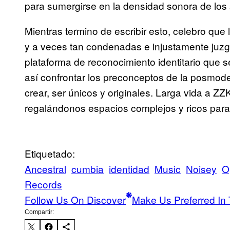
para sumergirse en la densidad sonora de los
Mientras termino de escribir esto, celebro que l
y a veces tan condenadas e injustamente juz
plataforma de reconocimiento identitario que 
así confrontar los preconceptos de la posmode
crear, ser únicos y originales. Larga vida a Z
regalándonos espacios complejos y ricos para ref
Etiquetado:
Ancestral
cumbia
identidad
Music
Noisey
O
Records
Follow Us On Discover
Make Us Preferred In 
Compartir: