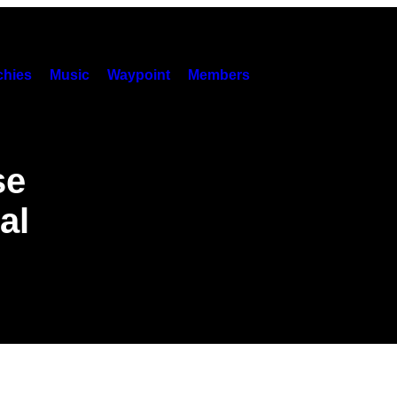
hies
Music
Waypoint
Members
se
al