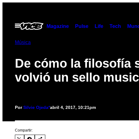
Saltar
al
contenido
Abrir
Magazine
Pulse
Life
Tech
Munc
Menú
Música
De cómo la filosofía 
volvió un sello music
Por
Silvie Ojeda*
abril 4, 2017, 10:21pm
Compartir: