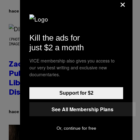
×
Por
hace 9 horas
Stephen Andrew Galiher
Kill the ads for
(PHOTO BY ROBERTO PANUCCI – CORBIS/CORBIS VIA GETTY
IMAGES)
just $2 a month
VICE membership also gives you access to
Zachary Cole Smith Wants a
our very best writing and exclusive new
Publicly Owned Music Streaming
documentaries.
Library Built on Spotify’s
Dismantled Bones
Support for $2
See All Membership Plans
Por
hace 9 horas
Lauren Boisvert
Or, continue for free