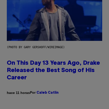
(PHOTO BY GARY GERSHOFF/WIREIMAGE)
On This Day 13 Years Ago, Drake
Released the Best Song of His
Career
Por
hace 11 horas
Caleb Catlin