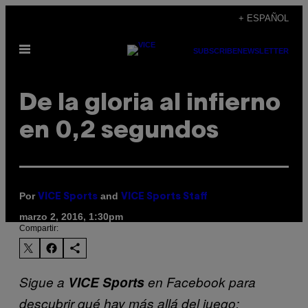
Saltar
+ ESPAÑOL
al
Abrir
contenido
SUBSCRIBE
NEWSLETTER
Menú
De la gloria al infierno
en 0,2 segundos
Por
and
VICE Sports
VICE Sports Staff
marzo 2, 2016, 1:30pm
Compartir:
Sigue a
VICE Sports
en Facebook para
descubrir qué hay más allá del juego: