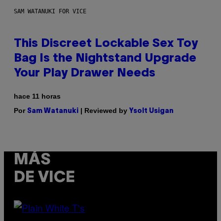
SAM WATANUKI FOR VICE
This Discreet Lockable Sex Toy
Bag Is the Nightstand Upgrade
Your Play Drawer Needs
hace 11 horas
Por
| Reviewed by
Sam Watanuki
Ysolt Usigan
MÁS
DE VICE