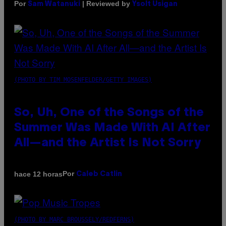
Por
| Reviewed by
Sam Watanuki
Ysolt Usigan
(PHOTO BY TIM MOSENFELDER/GETTY IMAGES)
So, Uh, One of the Songs of the
Summer Was Made With AI After
All—and the Artist Is Not Sorry
Por
hace 12 horas
Caleb Catlin
(PHOTO BY MARC BROUSSELY/REDFERNS)