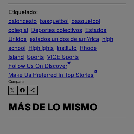
Etiquetado:
baloncesto
basquetbol
basquetbol
colegial
Deportes colectivos
Estados
Unidos
estados unidos de am?rica
high
school
Highlights
instituto
Rhode
Island
Sports
VICE Sports
Follow Us On Discover
Make Us Preferred In Top Stories
Compartir:
MÁS DE LO MISMO