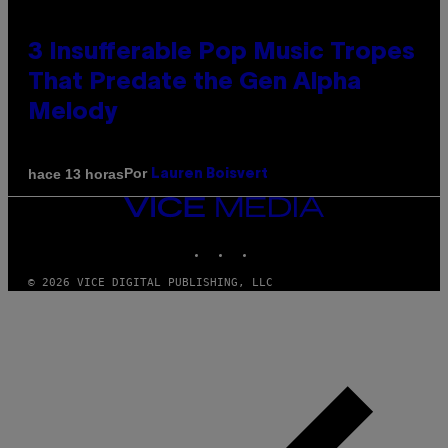
3 Insufferable Pop Music Tropes
That Predate the Gen Alpha
Melody
Por
hace 13 horas
Lauren Boisvert
VICE
MEDIA
INSTAGRAM
TIKTOK
YOUTUBE
© 2026 VICE DIGITAL PUBLISHING, LLC