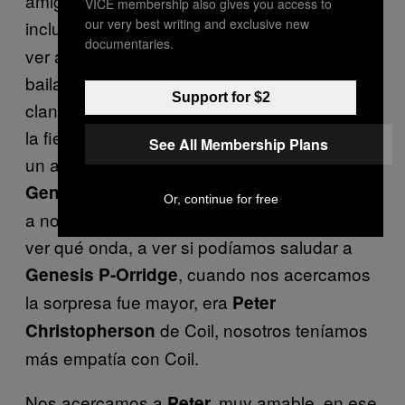
amigos, íbamos a conciertos a San Diego,
VICE membership also gives you access to
our very best writing and exclusive new
incluso hasta Los Ángeles
Esa vez íbamos a
.
documentaries.
ver a The Orb, cuando estaba la escena
bailable de los raves, de las fiestas
Support for $2
clandestinas. Entramos al lugar, muy padre,
la fiesta a todo lo que daba, de repente llega
See All Membership Plans
un amigo, José luis y nos dice: «Ahí está
de
«,
Genesis P-Orridge
Throbbing Gristle
Or, continue for free
a nosotros nos llamó la atención, fuimos a
ver qué onda, a ver si podíamos saludar a
, cuando nos acercamos
Genesis P-Orridge
la sorpresa fue mayor, era
Peter
de Coil, nosotros teníamos
Christopherson
más empatía con Coil.
Nos acercamos a
muy amable, en ese
Peter,