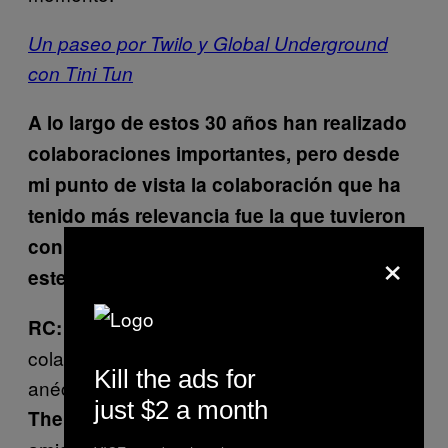
Un paseo por Twilo y Global Underground
con Tini Tun
A lo largo de estos 30 años han realizado
colaboraciones importantes, pero desde
mi punto de vista la colaboración que ha
tenido más relevancia fue la que tuvieron
con el grupo inglés Coil ¿Cómo se logra
×
este acercamiento?
A nivel personal creo que es la
RC:
colaboración que más nos ha impactado. La
Kill the ads for
anécdota es bien curiosa: nos fuimos a ver a
just $2 a month
, nos juntábamos un grupo de
The Orb