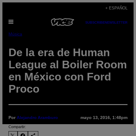
Saltar
+ ESPAÑOL
al
Abrir
contenido
SUBSCRIBE
NEWSLETTER
Menú
Música
De la era de Human
League al Boiler Room
en México con Ford
Proco
Por
Alejandro Aramburo
mayo 13, 2016, 1:48pm
Compartir: