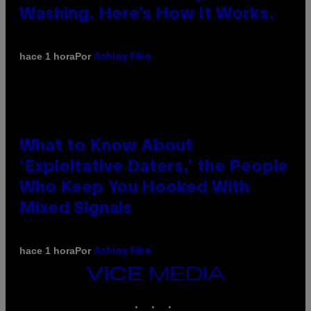
Washing. Here’s How It Works.
Por
hace 1 hora
Ashley Fike
What to Know About
‘Exploitative Daters,’ the People
Who Keep You Hooked With
Mixed Signals
Por
hace 1 hora
Ashley Fike
VICE
MEDIA
INSTAGRAM
TIKTOK
YOUTUBE