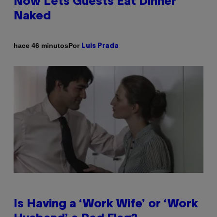
Now Lets Guests Eat Dinner
Naked
Por
hace 46 minutos
Luis Prada
Is Having a ‘Work Wife’ or ‘Work