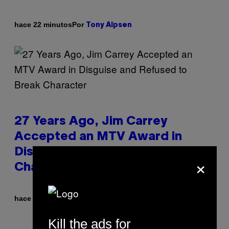
Por
hace 22 minutos
Tony Alpsen
27 Years Ago, Jim Carrey
Accepted an MTV Award in
Disguise and Refused to Break
×
Character
Por
hace 26 minutos
Tony Alpsen
Kill the ads for