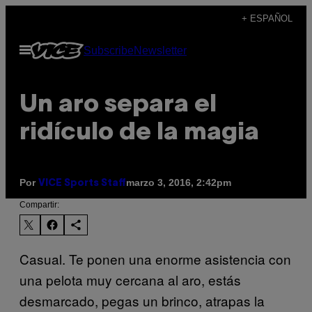
Saltar
+ ESPAÑOL
al
Abrir
Subscribe
Newsletter
contenido
Menú
Un aro separa el
ridículo de la magia
Por
marzo 3, 2016, 2:42pm
VICE Sports Staff
Compartir:
Casual. Te ponen una enorme asistencia con
una pelota muy cercana al aro, estás
desmarcado, pegas un brinco, atrapas la