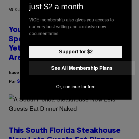
just $2 a month
AN OLDER MODEL, NOT THE APPLE WATCH ULTRA 4
VICE membership also gives you access to
our very best writing and exclusive new
You Can’t Buy the New-Chip,
documentaries.
Speedier Apple Watch Ultra 4
Yet, But These Apple Watches
Support for $2
Are On Sale Right Now
See All Membership Plans
hace 39 minutos
Por
| Reviewed by
Sam Watanuki
Ysolt Usigan
Or, continue for free
This South Florida Steakhouse