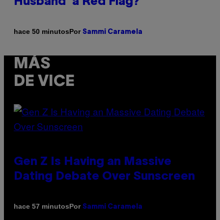
Husband’ a Red Flag?
Por
hace 50 minutos
Sammi Caramela
MÁS
DE VICE
Gen Z Is Having an Massive
Dating Debate Over Sunscreen
Por
hace 57 minutos
Sammi Caramela