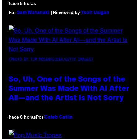
hace 8 horas
Por
| Reviewed by
Sam Watanuki
Ysolt Usigan
(PHOTO BY TIM MOSENFELDER/GETTY IMAGES)
So, Uh, One of the Songs of the
Summer Was Made With AI After
All—and the Artist Is Not Sorry
Por
hace 8 horas
Caleb Catlin