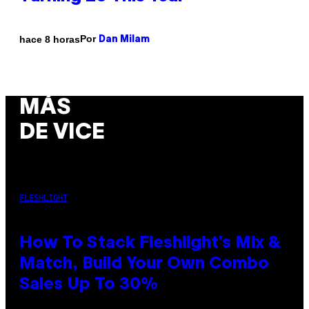
Por
hace 8 horas
Dan Milam
MÁS
DE VICE
FLESHLIGHT
How To Stack Fleshlight’s Mix &
Match, Build Your Own Combo
Sales Up To 30%