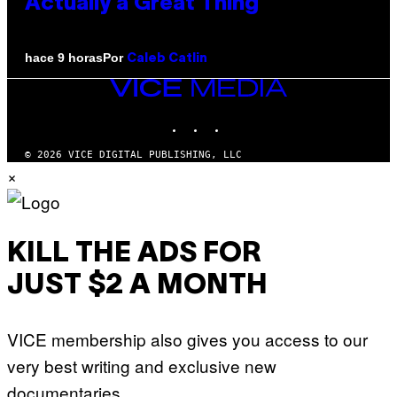
Actually a Great Thing
Por
hace 9 horas
Caleb Catlin
VICE
MEDIA
INSTAGRAM
TIKTOK
YOUTUBE
© 2026 VICE DIGITAL PUBLISHING, LLC
×
KILL THE ADS FOR
JUST $2 A MONTH
VICE membership also gives you access to our
very best writing and exclusive new
documentaries.