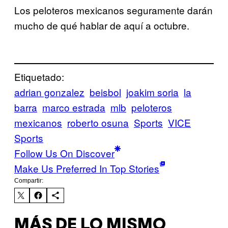
Los peloteros mexicanos seguramente darán
mucho de qué hablar de aquí a octubre.
Etiquetado:
adrian gonzalez
beisbol
joakim soria
la
barra
marco estrada
mlb
peloteros
mexicanos
roberto osuna
Sports
VICE
Sports
Follow Us On Discover
Make Us Preferred In Top Stories
Compartir:
MÁS DE LO MISMO