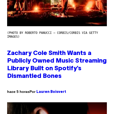
(PHOTO BY ROBERTO PANUCCI – CORBIS/CORBIS VIA GETTY
IMAGES)
Zachary Cole Smith Wants a
Publicly Owned Music Streaming
Library Built on Spotify’s
Dismantled Bones
Por
hace 5 horas
Lauren Boisvert