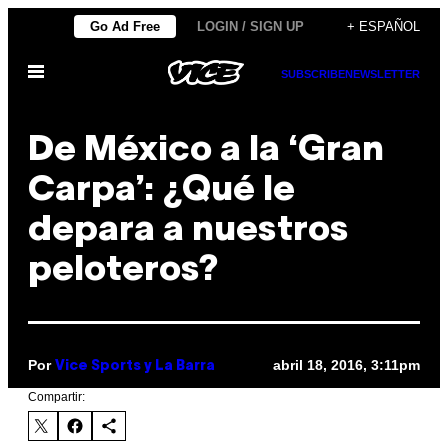
Saltar
Go Ad Free
LOGIN / SIGN UP
+ ESPAÑOL
al
Abrir
contenido
SUBSCRIBE
NEWSLETTER
Menú
De México a la ‘Gran
Carpa’: ¿Qué le
depara a nuestros
peloteros?
Por
abril 18, 2016, 3:11pm
Vice Sports y La Barra
Compartir: