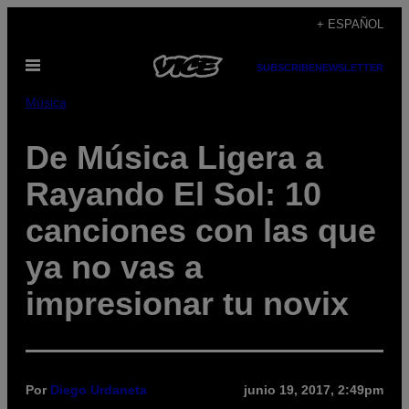
Saltar
+ ESPAÑOL
al
Abrir
contenido
SUBSCRIBE
NEWSLETTER
Menú
Música
De Música Ligera a
Rayando El Sol: 10
canciones con las que
ya no vas a
impresionar tu novix
Por
Diego Urdaneta
junio 19, 2017, 2:49pm