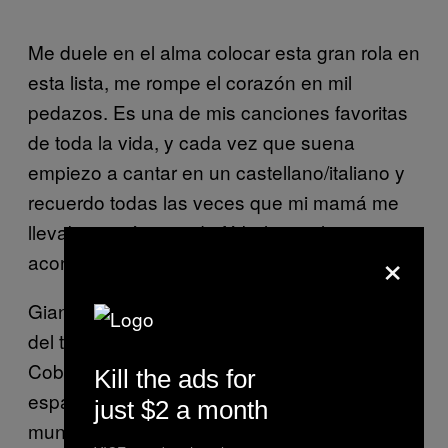
Me duele en el alma colocar esta gran rola en
esta lista, me rompe el corazón en mil
pedazos. Es una de mis canciones favoritas
de toda la vida, y cada vez que suena
empiezo a cantar en un castellano/italiano y
recuerdo todas las veces que mi mamá me
llevaba a prácticas de fútbol con el aire
×
acondicionado a toda mecha.
Gianluca Grignani fue uno de los precursores
del término «voz rasposa» —no, no fue Kurt
Cobain—, en las baladas del rock pop en
Kill the ads for
español. Ya luego de esta rola, hizo que el
just $2 a month
mundo se lo pensara dos veces antes de