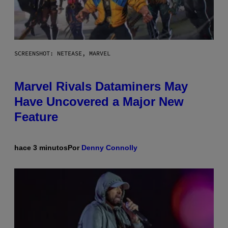
SCREENSHOT: NETEASE, MARVEL
Marvel Rivals Dataminers May
Have Uncovered a Major New
Feature
hace 3 minutos
Por
Denny Connolly