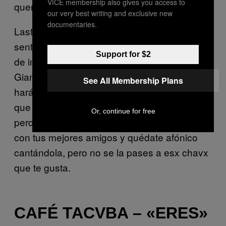
VICE membership also gives you access to
querer grabar con ese estilo de voz.
our very best writing and exclusive new
documentaries.
Lastimosamente, el mundo ha perdido el
sentido por las grandes canciones y, el tratar
Support for $2
de impresionar a alguien con el gran
Gianluca, es una pérdida de tiempo que te
See All Membership Plans
hará perder la fe en el mundo. Así que, para
que no te deprimas y pienses que todo está
Or, continue for free
perdido, escucha esta canción en tu casa o
con tus mejores amigos y quédate afónico
cantándola, pero no se la pases a esx chavx
que te gusta.
CAFÉ TACVBA – «ERES»