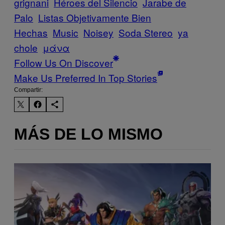
grignani
Héroes del Silencio
Jarabe de
Palo
Listas Objetivamente Bien
Hechas
Music
Noisey
Soda Stereo
ya
chole
μάνα
Follow Us On Discover
Make Us Preferred In Top Stories
Compartir:
MÁS DE LO MISMO