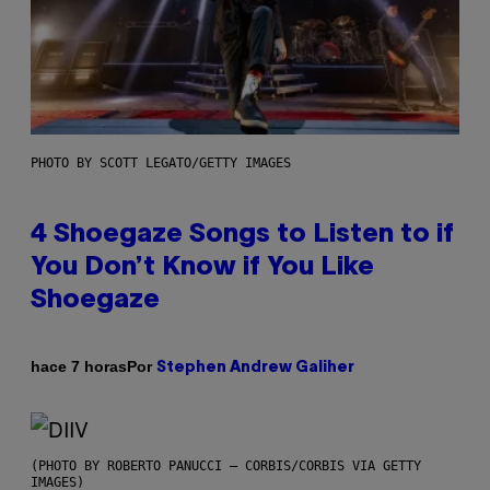
PHOTO BY SCOTT LEGATO/GETTY IMAGES
4 Shoegaze Songs to Listen to if
You Don’t Know if You Like
Shoegaze
Por
hace 7 horas
Stephen Andrew Galiher
(PHOTO BY ROBERTO PANUCCI – CORBIS/CORBIS VIA GETTY
IMAGES)