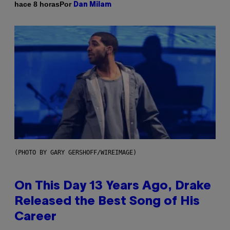
Por
hace 8 horas
Dan Milam
(PHOTO BY GARY GERSHOFF/WIREIMAGE)
On This Day 13 Years Ago, Drake
Released the Best Song of His
Career