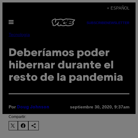
Saltar
+ ESPAÑOL
al
Abrir
contenido
SUBSCRIBE
NEWSLETTER
Menú
Tecnología
Deberíamos poder
hibernar durante el
resto de la pandemia
Por
septiembre 30, 2020, 9:37am
Doug Johnson
Compartir: