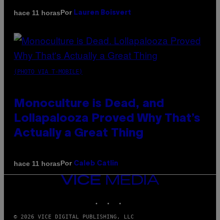
Por
hace 11 horas
Lauren Boisvert
(PHOTO VIA T-MOBILE)
Monoculture is Dead, and
Lollapalooza Proved Why That’s
Actually a Great Thing
Por
hace 11 horas
Caleb Catlin
VICE
MEDIA
INSTAGRAM
TIKTOK
YOUTUBE
© 2026 VICE DIGITAL PUBLISHING, LLC