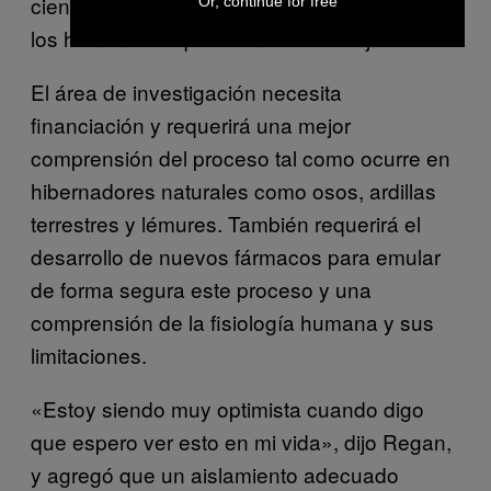
ciencia pueda inducir un profundo letargo en
Or, continue for free
los humanos requerirá mucho trabajo.
El área de investigación necesita
financiación y requerirá una mejor
comprensión del proceso tal como ocurre en
hibernadores naturales como osos, ardillas
terrestres y lémures. También requerirá el
desarrollo de nuevos fármacos para emular
de forma segura este proceso y una
comprensión de la fisiología humana y sus
limitaciones.
«Estoy siendo muy optimista cuando digo
que espero ver esto en mi vida», dijo Regan,
y agregó que un aislamiento adecuado