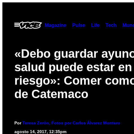
Saltar
al
contenido
Abrir
Magazine
Pulse
Life
Tech
Munc
Menú
«Debo guardar ayuno
salud puede estar en
riesgo»: Comer como
de Catemaco
Por
Teresa Zerón, Fotos por Carlos Álvarez Montero
agosto 14, 2017, 12:35pm