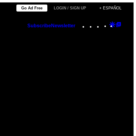
Go Ad Free
LOGIN / SIGN UP
+ ESPAÑOL
Instagram
TikTok
YouTube
Google
Googl
Subscribe
Newsletter
Discover
Top
Posts