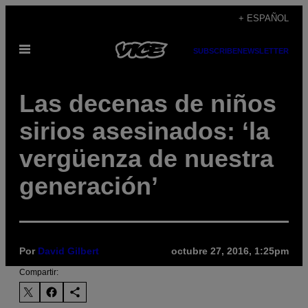
Saltar
+ ESPAÑOL
al
Abrir
contenido
SUBSCRIBE
NEWSLETTER
Menú
Las decenas de niños
sirios asesinados: ‘la
vergüenza de nuestra
generación’
Por
David Gilbert
octubre 27, 2016, 1:25pm
Compartir: