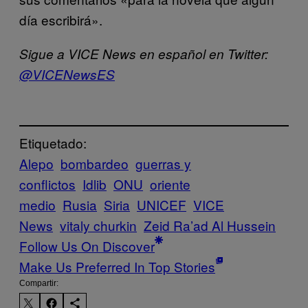
día escribirá».
Sigue a VICE News en español en Twitter:
@VICENewsES
Etiquetado:
Alepo
bombardeo
guerras y
conflictos
Idlib
ONU
oriente
medio
Rusia
Siria
UNICEF
VICE
News
vitaly churkin
Zeid Ra’ad Al Hussein
Follow Us On Discover
Make Us Preferred In Top Stories
Compartir: