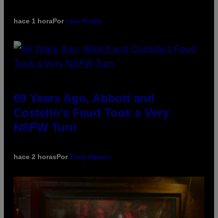
hace 1 hora
Por
Luis Prada
69 Years Ago, Abbott and
Costello’s Feud Took a Very
NSFW Turn
hace 2 horas
Por
Tony Alpsen