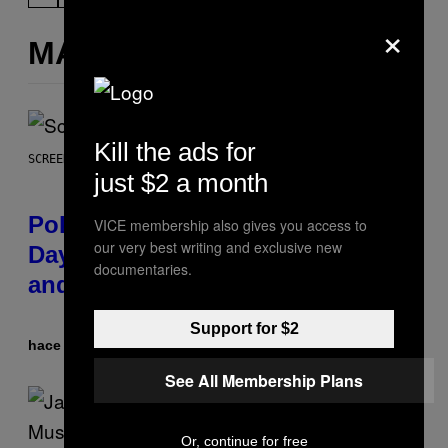
×
MÁS DE LO MISMO
Kill the ads for
SCREENSHOT: POKEMON GO
just $2 a month
Pokémon GO Fire and Ice Hatch
VICE membership also gives you access to
our very best writing and exclusive new
Day Event Guide – All Bonuses
documentaries.
and Special Hatches
Support for $2
hace 16 minutos
Por
Denny Connolly
See All Membership Plans
Or, continue for free