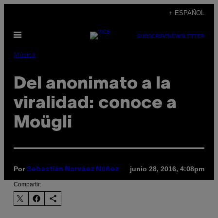
Saltar
+ ESPAÑOL
al
Abrir
contenido
SUBSCRIBE
NEWSLETTER
Menú
Música
Del anonimato a la
viralidad: conoce a
Moügli
Por
junio 28, 2016, 4:08pm
Sebastián Narváez Núñez
Compartir: