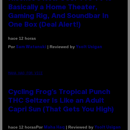
Basically a Home Theater,
Gaming Rig, And Soundbar In
One Box (Deal Alert!)
hace 12 horas
Por
| Reviewed by
Sam Watanuki
Ysolt Usigan
MAHA HAQ FOR VICE
Cycling Frog’s Tropical Punch
THC Seltzer Is Like an Adult
Capri Sun (That Gets You High)
Por
| Reviewed by
hace 12 horas
Maha Haq
Ysolt Usigan