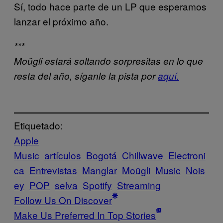
Sí, todo hace parte de un LP que esperamos
lanzar el próximo año.
***
Moügli estará soltando sorpresitas en lo que
resta del año, síganle la pista por
aquí.
Etiquetado:
Apple
Music
artículos
Bogotá
Chillwave
Electroni
ca
Entrevistas
Manglar
Moügli
Music
Nois
ey
POP
selva
Spotify
Streaming
Follow Us On Discover
Make Us Preferred In Top Stories