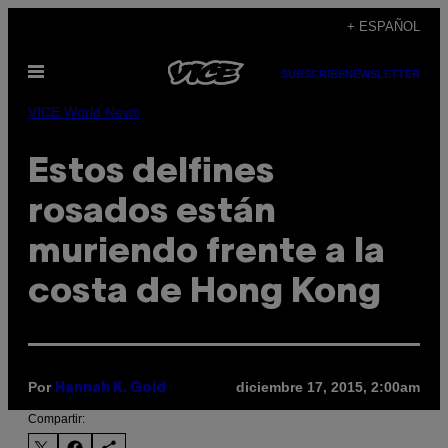
Saltar
+ ESPAÑOL
al
Abrir
contenido
SUBSCRIBE
NEWSLETTER
Menú
VICE World News
Estos delfines
rosados están
muriendo frente a la
costa de Hong Kong
Por
diciembre 17, 2015, 2:00am
Hannah K. Gold
Compartir: