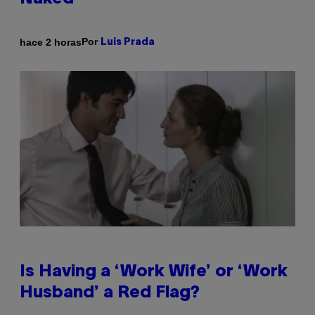
Por
hace 2 horas
Luis Prada
Is Having a ‘Work Wife’ or ‘Work
Husband’ a Red Flag?