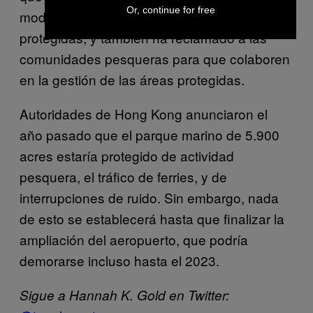
Or, continue for free
modifique sus diseños e incluya más áreas
protegidas, y también ha reclamado a las
comunidades pesqueras para que colaboren
en la gestión de las áreas protegidas.
Autoridades de Hong Kong anunciaron el
año pasado que el parque marino de 5.900
acres estaría protegido de actividad
pesquera, el tráfico de ferries, y de
interrupciones de ruido. Sin embargo, nada
de esto se establecerá hasta que finalizar la
ampliación del aeropuerto, que podría
demorarse incluso hasta el 2023.
Sigue a Hannah K. Gold en Twitter: