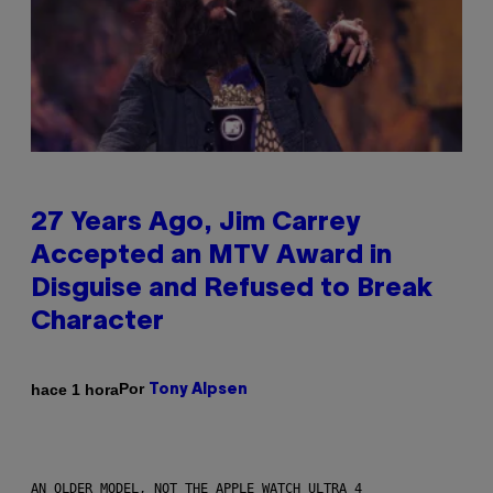
27 Years Ago, Jim Carrey
Accepted an MTV Award in
Disguise and Refused to Break
Character
Por
hace 1 hora
Tony Alpsen
AN OLDER MODEL, NOT THE APPLE WATCH ULTRA 4