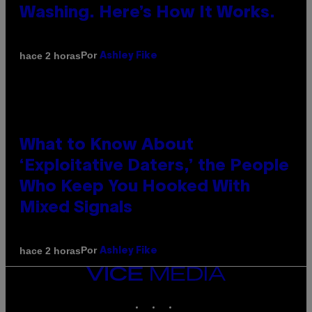
Washing. Here’s How It Works.
Por
hace 2 horas
Ashley Fike
What to Know About
‘Exploitative Daters,’ the People
Who Keep You Hooked With
Mixed Signals
Por
hace 2 horas
Ashley Fike
VICE
MEDIA
INSTAGRAM
TIKTOK
YOUTUBE