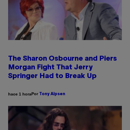
The Sharon Osbourne and Piers
Morgan Fight That Jerry
Springer Had to Break Up
Por
hace 1 hora
Tony Alpsen