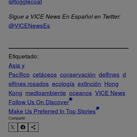
@togglecoat
Sigue a VICE News En Español en Twitter:
@VICENewsEs
Etiquetado:
Asia y
Pacífico
cetáceos
conservación
delfines
d
elfines rosados
ecología
extinción
Hong
Kong
medioambiente
oceanos
VICE News
Follow Us On Discover
Make Us Preferred In Top Stories
Compartir: