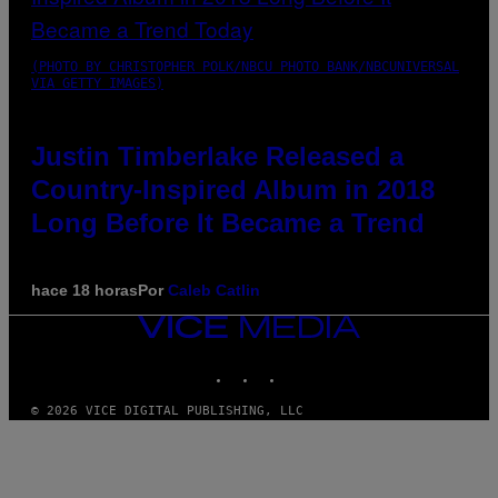
(PHOTO BY CHRISTOPHER POLK/NBCU PHOTO BANK/NBCUNIVERSAL
VIA GETTY IMAGES)
Justin Timberlake Released a
Country-Inspired Album in 2018
Long Before It Became a Trend
hace 18 horas
Por
Caleb Catlin
VICE
MEDIA
INSTAGRAM
TIKTOK
YOUTUBE
© 2026 VICE DIGITAL PUBLISHING, LLC