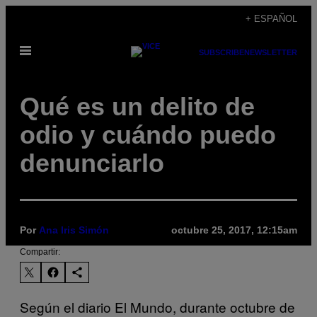
Saltar
+ ESPAÑOL
al
Abrir
contenido
SUBSCRIBE
NEWSLETTER
Menú
Qué es un delito de
odio y cuándo puedo
denunciarlo
Por
Ana Iris Simón
octubre 25, 2017, 12:15am
Compartir:
Según el diario El Mundo, durante octubre de