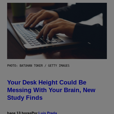
PHOTO: BATUHAN TOKER / GETTY IMAGES
Your Desk Height Could Be
Messing With Your Brain, New
Study Finds
hace 13 horas
Por
Luis Prada