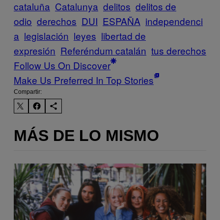
cataluña
Catalunya
delitos
delitos de
odio
derechos
DUI
ESPAÑA
independenci
a
legislación
leyes
libertad de
expresión
Referéndum catalán
tus derechos
Follow Us On Discover
Make Us Preferred In Top Stories
Compartir:
MÁS DE LO MISMO