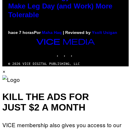
Make Leg Day (and Work) More
Tolerable
hace 7 horas
Por
Maha Haq
| Reviewed by
Ysolt Usigan
VICE
MEDIA
INSTAGRAM
TIKTOK
YOUTUBE
© 2026 VICE DIGITAL PUBLISHING, LLC
×
KILL THE ADS FOR
JUST $2 A MONTH
VICE membership also gives you access to our