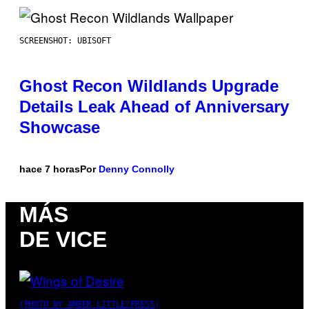
SCREENSHOT: UBISOFT
Ghost Recon Wildlands Upgrade
Details Leak Ahead of Anniversary
Showcase
hace 7 horas
Por
Denny Connolly
MÁS
DE VICE
(PHOTO BY AMBER LITTLE/PRESS)