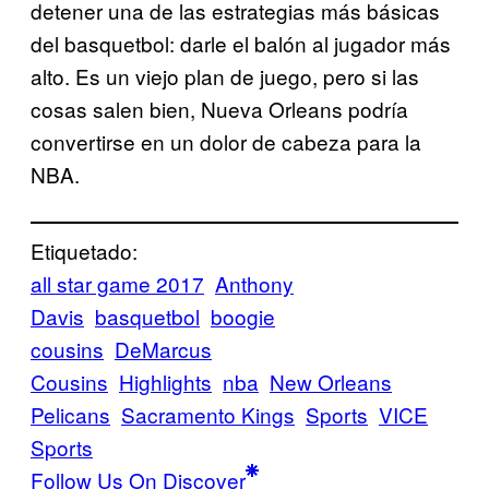
detener una de las estrategias más básicas
del basquetbol: darle el balón al jugador más
alto. Es un viejo plan de juego, pero si las
cosas salen bien, Nueva Orleans podría
convertirse en un dolor de cabeza para la
NBA.
Etiquetado:
all star game 2017
Anthony
Davis
basquetbol
boogie
cousins
DeMarcus
Cousins
Highlights
nba
New Orleans
Pelicans
Sacramento Kings
Sports
VICE
Sports
Follow Us On Discover