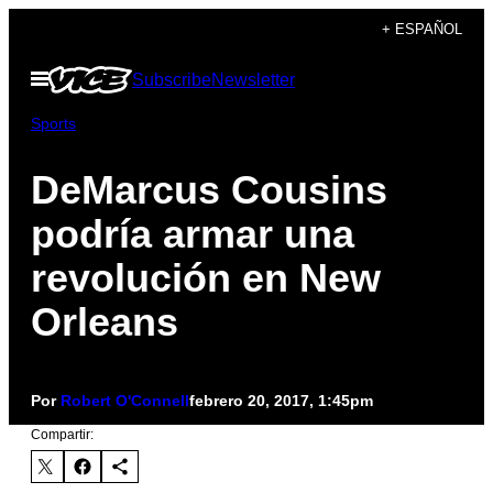
Saltar
+ ESPAÑOL
al
Abrir
Subscribe
Newsletter
contenido
Menú
Sports
DeMarcus Cousins
podría armar una
revolución en New
Orleans
Por
Robert O'Connell
febrero 20, 2017, 1:45pm
Compartir: