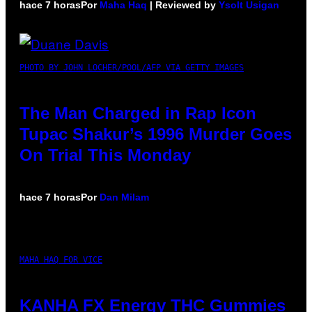
hace 7 horas
Por
Maha Haq
| Reviewed by
Ysolt Usigan
PHOTO BY JOHN LOCHER/POOL/AFP VIA GETTY IMAGES
The Man Charged in Rap Icon
Tupac Shakur’s 1996 Murder Goes
On Trial This Monday
hace 7 horas
Por
Dan Milam
MAHA HAQ FOR VICE
KANHA FX Energy THC Gummies