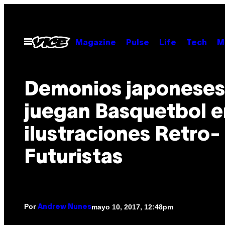
Saltar
al
contenido
Abrir
Magazine
Pulse
Life
Tech
M
Menú
Demonios japoneses
juegan Basquetbol e
ilustraciones Retro-
Futuristas
Por
mayo 10, 2017, 12:48pm
Andrew Nunes