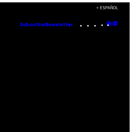
+ ESPAÑOL
Instagram
TikTok
YouTube
Google
Goog
Subscribe
Newsletter
Discove
Top
Posts