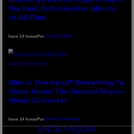
and Kanye West Dropped One of
the Best Collaborative Albums
of All Time
Por
hace 13 horas
Caleb Catlin
SCREENSHOT: NETEASE
Who Is The Hood? Everything To
Know About The Newest Marvel
Rivals Character
Por
hace 14 horas
Denny Connolly
VICE
MEDIA