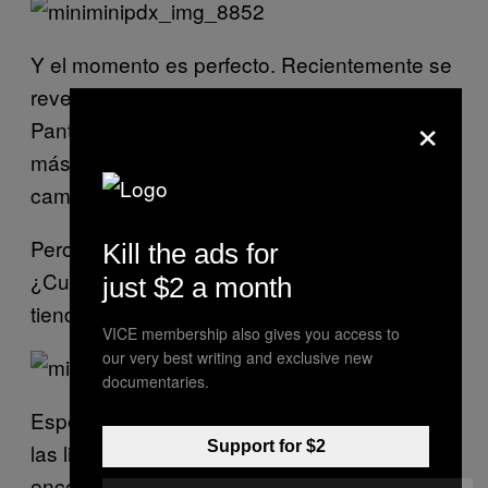
Y el momento es perfecto. Recientemente se
reveló a los lugareños que el CEO de Plaid
×
Pantry, la cadena de tiendas de conveniencia
más lucrativa, es un generoso donante de la
campaña de Donald Trump.
Pero Felix-Lund y Brown lo dicen mejor:
Kill the ads for
¿Cuándo fue la última vez que fuiste a una
just $2 a month
tienda de conveniencia sin estar ebrio?
VICE membership also gives you access to
our very best writing and exclusive new
documentaries.
Esperemos que una renovación del correo y
Support for $2
las librerías no tarde en llegar. Si
encontramos la forma de servir cerveza en