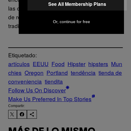
See All Membership Plans
las oficinas postales, quizá podamos atraer
de regreso a las personas a usar el correo
Or, continue for free
tradicional.
Etiquetado:
artículos
EEUU
Food
Hipster
hipsters
Mun
chies
Oregon
Portland
tendência
tienda de
conveniencia
tiendita
Follow Us On Discover
Make Us Preferred In Top Stories
Compartir: