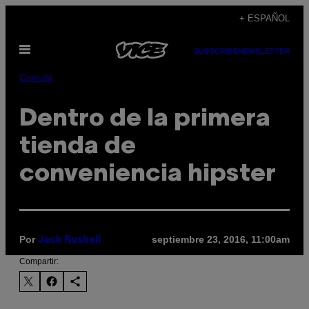
Saltar
+ ESPAÑOL
al
Abrir
contenido
SUBSCRIBE
NEWSLETTER
Menú
Comida
Dentro de la primera
tienda de
conveniencia hipster
Por
septiembre 23, 2016, 11:00am
Jack Rushall
Compartir: