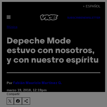
Saltar
+ ESPAÑOL
al
Abrir
contenido
SUBSCRIBE
NEWSLETTER
Menú
Música
Depeche Mode
estuvo con nosotros,
y con nuestro espíritu
Por
Fabián Mauricio Martínez G.
marzo 19, 2018, 12:19pm
Compartir: