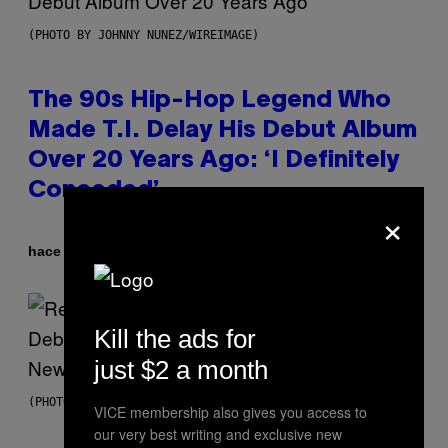
(PHOTO BY JOHNNY NUNEZ/WIREIMAGE)
The 90s Hip-Hop Legend Who
Made T.I. Delay His Debut Album
Over 20 Years Ago: ‘I Definitely
Conceded’
×
Por
hace 12 horas
Caleb Catlin
Kill the ads for
just $2 a month
(PHOTO BY TIM MOSENFELDER/GETTY IMAGES)
VICE membership also gives you access to
our very best writing and exclusive new