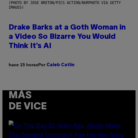
(PHOTO BY JOSE BRETON/PICS ACTION/NURPHOTO VIA GETTY
IMAGES)
Drake Barks at a Goth Woman in
a Video So Bizarre You Would
Think It’s AI
Por
hace 15 horas
Caleb Catlin
MÁS
DE VICE