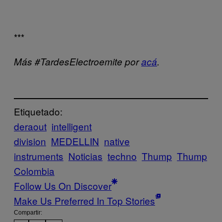
***
Más #TardesElectroemite por
acá
.
Etiquetado:
deraout
intelligent
division
MEDELLIN
native
instruments
Noticias
techno
Thump
Thump
Colombia
Follow Us On Discover
Make Us Preferred In Top Stories
Compartir: