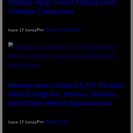
Dating-App Trend Taking Over
College Campuses
Por
hace 17 horas
Sammi Caramela
Researchers Asked 5,117 People
About Déjà Vu, Voices, Visions,
and Other Weird Experiences
Por
hace 17 horas
Ashley Fike