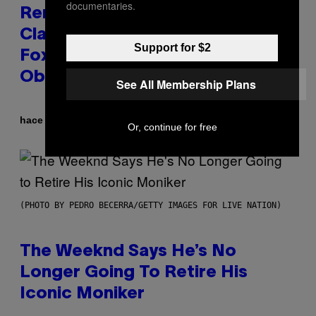
documentaries.
Remember the Time Jeezy
Clapped Back at Bill O’Reilly and
Support for $2
Fox News in Defense of Barack
Obama?
See All Membership Plans
Por
hace 13 horas
Caleb Catlin
Or, continue for free
(PHOTO BY PEDRO BECERRA/GETTY IMAGES FOR LIVE NATION)
The Weeknd Says He’s No
Longer Going To Retire His
Iconic Moniker