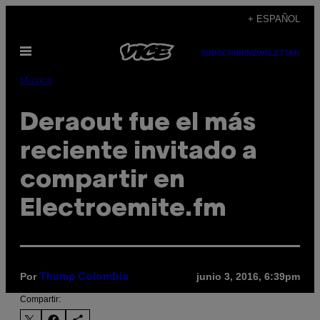
Saltar
+ ESPAÑOL
al
Abrir
contenido
SUBSCRIBE
NEWSLETTER
Menú
Música
Deraout fue el más
reciente invitado a
compartir en
Electroemite.fm
Por
junio 3, 2016, 6:39pm
Thump Colombia
Compartir: