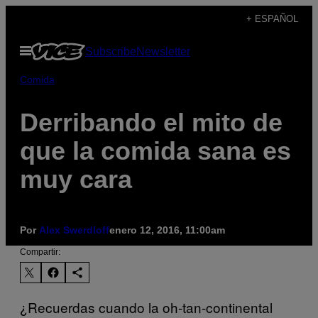
Saltar
+ ESPAÑOL
al
Abrir
Subscribe
Newsletter
contenido
Menú
Comida
Derribando el mito de
que la comida sana es
muy cara
Por
Alex Swerdloff
enero 12, 2016, 11:00am
Compartir:
¿Recuerdas cuando la oh-tan-continental