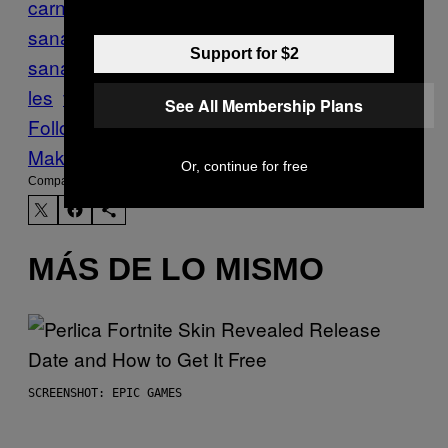
carne
Comida
comida
sana
dieta
dietas
dietas
Support for $2
sanas
estúdio
Food
mito
Munchies
vegeta
les
verduras
See All Membership Plans
Follow Us On Discover
Make Us Preferred In Top Stories
Or, continue for free
Compartir:
MÁS DE LO MISMO
SCREENSHOT: EPIC GAMES