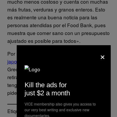
mucho menos costoso y cuenta con muchas
más frutas, verduras y granos enteros. Esto
es realmente una buena noticia para las
personas atendidas por el Food Bank, pues
muestra que comer sano con un presupuesto
ajustado es posible para todos».
×
Por supuesto, si debes comer
melones
japoneses raros
o
aceite de oliva Lamda
de
Grecia (supuestamente el más caro), se
retiran las apuestas. Puede que Gwyneth
Kill the ads for
tenga algunas recetas que compartir si se las
just $2 a month
pides.
VICE membership also gives you access to
our very best writing and exclusive new
Etiquetado:
documentaries.