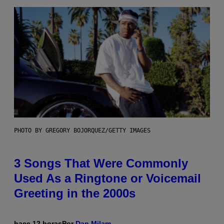
PHOTO BY GREGORY BOJORQUEZ/GETTY IMAGES
3 Songs That Were Commonly
Used As a Ringtone or Voicemail
Greeting in the 2000s
hace 12 horas
Por
Dan Milam