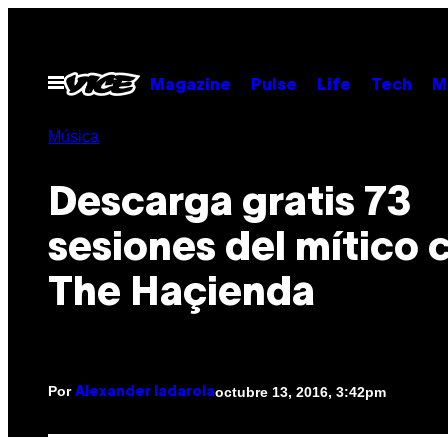
Saltar
al
contenido
Abrir
Magazine
Pulse
Life
Tech
M
Menú
Música
Descarga gratis 73
sesiones del mítico 
The Haçienda
Por
octubre 13, 2016, 3:42pm
Alexander Iadarola