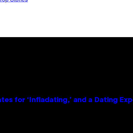
tes for ‘Infladating,’ and a Dating E