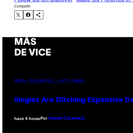
Compartir:
MÁS
DE VICE
PHOTO: PIXELSEFFECT / GETTY IMAGES
Singles Are Ditching Expensive Da
Por
hace 4 horas
Sammi Caramela