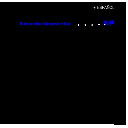
+ ESPAÑOL
Instagram
TikTok
YouTube
Google
Goog
Subscribe
Newsletter
Discove
Top
Posts