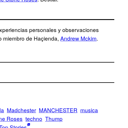
xperiencias personales y observaciones
guo miembro de Haçienda,
Andrew Mckim
.
da
Madchester
MANCHESTER
musica
ne Roses
techno
Thump
Top Stories