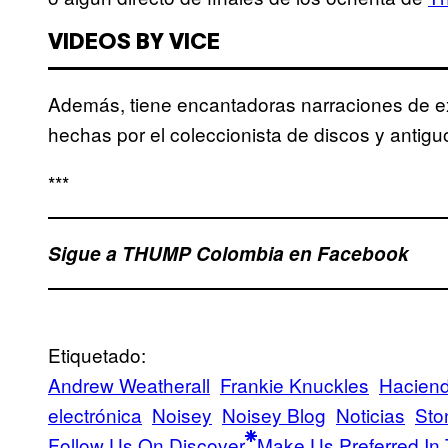
VIDEOS BY VICE
Además, tiene encantadoras narraciones de e
hechas por el coleccionista de discos y anti
***
Sigue a THUMP Colombia en Facebook
Etiquetado:
Andrew Weatherall
Frankie Knuckles
Hacien
electrónica
Noisey
Noisey Blog
Noticias
Sto
Follow Us On Discover
Make Us Preferred In 