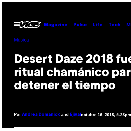
Saltar
al
contenido
Abrir
Magazine
Pulse
Life
Tech
M
Menú
Música
Desert Daze 2018 fu
ritual chamánico pa
detener el tiempo
Por
and
octubre 16, 2018, 5:23pm
Andrea Domanick
Ejival