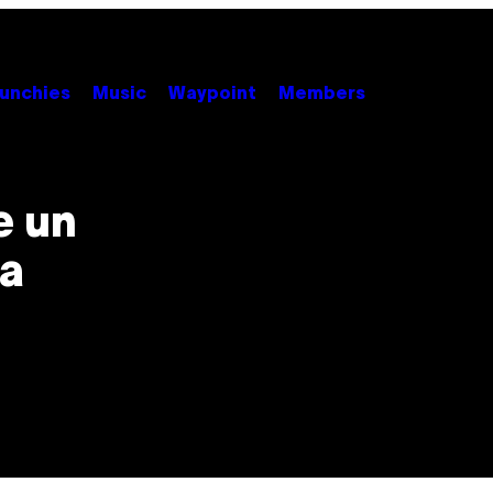
unchies
Music
Waypoint
Members
e un
ra