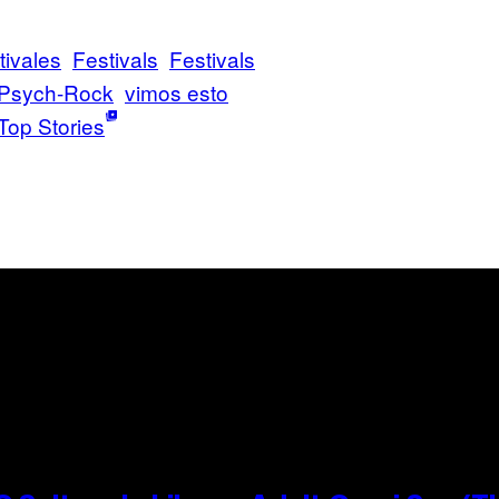
tivales
Festivals
Festivals
Psych-Rock
vimos esto
Top Stories