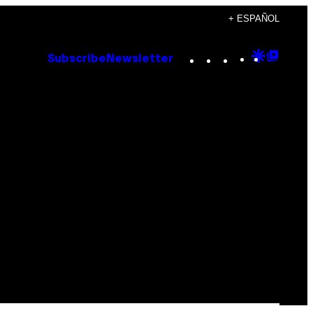
+ ESPAÑOL
Instagram
TikTok
YouTube
Google
Goog
Subscribe
Newsletter
Discove
Top
Posts