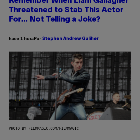
Remember When Liam Gallagher
Threatened to Stab This Actor
For… Not Telling a Joke?
Por
hace 1 hora
Stephen Andrew Galiher
PHOTO BY FILMMAGIC.COM/FILMMAGIC