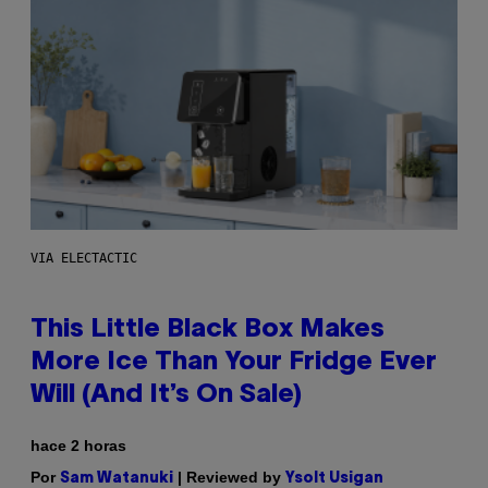
VIA ELECTACTIC
This Little Black Box Makes
More Ice Than Your Fridge Ever
Will (And It’s On Sale)
hace 2 horas
Por
| Reviewed by
Sam Watanuki
Ysolt Usigan