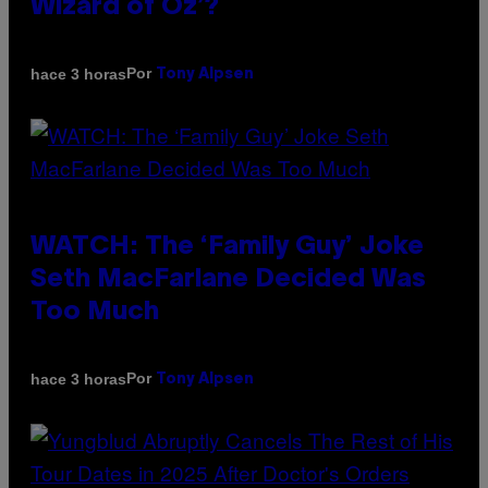
Wizard of Oz’?
Por
hace 3 horas
Tony Alpsen
WATCH: The ‘Family Guy’ Joke
Seth MacFarlane Decided Was
Too Much
Por
hace 3 horas
Tony Alpsen