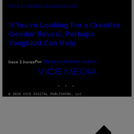
PHOTO BY MARIANO REGIDOR/REDFERNS
If You’re Looking For a Creative
Gender Reveal, Perhaps
Yungblud Can Help
Por
hace 3 horas
Stephen Andrew Galiher
VICE
MEDIA
INSTAGRAM
TIKTOK
YOUTUBE
© 2026 VICE DIGITAL PUBLISHING, LLC