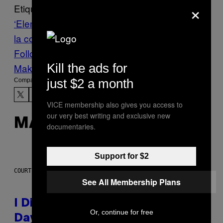
×
Etiquetado:
‘Elemental’
Debüt
Music
Noisey
Servicio a
la comunidad
Zyderal
Follow Us On Discover
Kill the ads for
Make Us Preferred In Top Stories
just $2 a month
Compartir:
VICE membership also gives you access to
our very best writing and exclusive new
MÁS DE LO MISMO
documentaries.
Support for $2
COURTESY OF CBDMD
See All Membership Plans
I Didn’t Even Know National CBD
Or, continue for free
Day Existed Until I Saw This