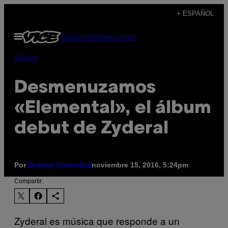
Saltar
+ ESPAÑOL
al
Abrir
Subscribe
Newsletter
contenido
Menú
Música
Desmenuzamos
«Elemental», el álbum
debut de Zyderal
Por
noviembre 15, 2016, 5:24pm
Noisey Colombia
Compartir:
Zyderal es música que responde a un