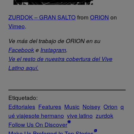
ZURDOK – GRAN SALTO
from
ORION
on
Vimeo
.
Ve más del trabajo de ORION en su
Facebook
e
Instagram
.
Ve el resto de nuestra cobertura del Vive
Latino aquí.
Etiquetado:
Editoriales
Features
Music
Noisey
Orion
q
ué viajesote hermano
vive latino
zurdok
Follow Us On Discover
Make Us Preferred In Top Stories