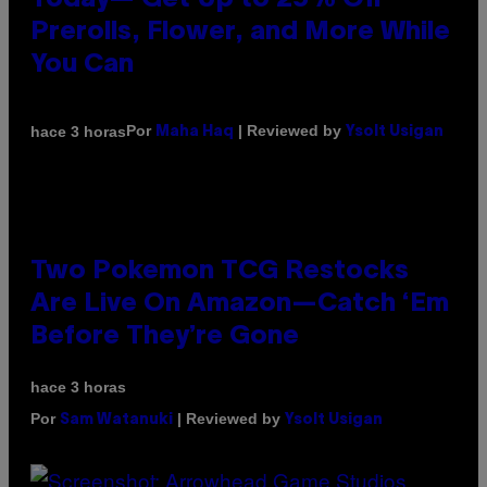
Today— Get Up to 25% Off
Prerolls, Flower, and More While
You Can
Por
| Reviewed by
hace 3 horas
Maha Haq
Ysolt Usigan
Two Pokemon TCG Restocks
Are Live On Amazon—Catch ‘Em
Before They’re Gone
hace 3 horas
Por
| Reviewed by
Sam Watanuki
Ysolt Usigan