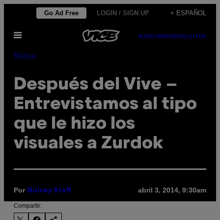
Saltar
Go Ad Free
LOGIN / SIGN UP
+ ESPAÑOL
al
Abrir
contenido
SUBSCRIBE
NEWSLETTER
Menú
Música
Después del Vive –
Entrevistamos al tipo
que le hizo los
visuales a Zurdok
Por
abril 3, 2014, 9:30am
Noisey Staff
Compartir: