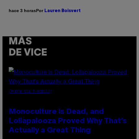
Por
hace 3 horas
Lauren Boisvert
MÁS
DE VICE
(PHOTO VIA T-MOBILE)
Monoculture is Dead, and
Lollapalooza Proved Why That’s
Actually a Great Thing