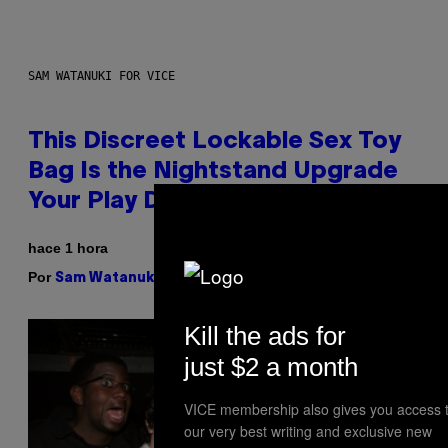
SAM WATANUKI FOR VICE
This Discreet Lockable Sex Toy
Bag Is the Nightstand Upgrade
Your Play Drawer Needs
hace 1 hora
Por
| Reviewed by
Sam Watanuki
Ysolt Usigan
Kill the ads for
just $2 a month
VICE membership also gives you access 
our very best writing and exclusive new