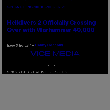
SCREENSHOT: ARROWHEAD GAME STUDIOS
Helldivers 2 Officially Crossing
Over with Warhammer 40,000
Por
hace 3 horas
Denny Connolly
VICE
MEDIA
INSTAGRAM
TIKTOK
YOUTUBE
© 2026 VICE DIGITAL PUBLISHING, LLC