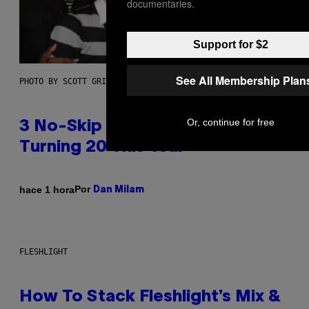
documentaries.
Support for $2
See All Membership Plan
PHOTO BY SCOTT GRIES/GETTY IMAGES
Or, continue for free
3 No-Skip Pop-Punk Albums
Turning 20 This Year
Por
hace 1 hora
Dan Milam
FLESHLIGHT
How To Stack Fleshlight’s Mix &