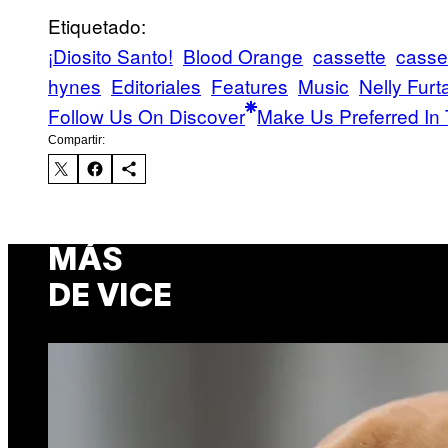
Etiquetado:
¡Diosito Santo!
Blood Orange
cassette
casse
hynes
Editoriales
Features
Music
Nelly Furt
Follow Us On Discover
Make Us Preferred In 
Compartir:
MÁS
DE VICE