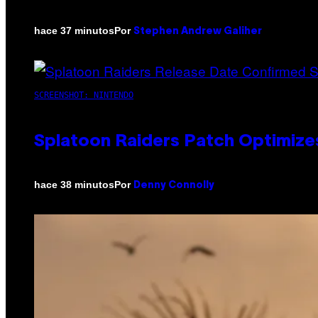
Por
hace 37 minutos
Stephen Andrew Galiher
SCREENSHOT: NINTENDO
Splatoon Raiders Patch Optimize
Por
hace 38 minutos
Denny Connolly