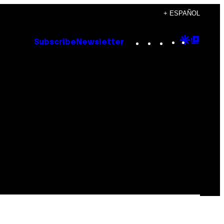
+ ESPAÑOL
Instagram
TikTok
YouTube
Google
Goog
Subscribe
Newsletter
Discove
Top
Posts