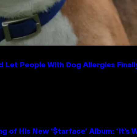
 Let People With Dog Allergies Final
g of His New ‘$tarface’ Album: ‘It’s