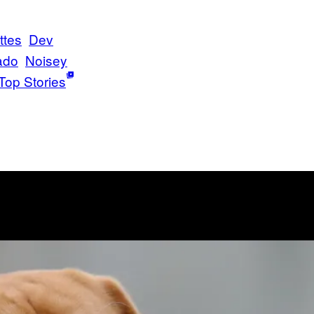
ttes
Dev
ado
Noisey
Top Stories