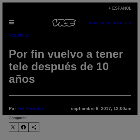
Saltar
+ ESPAÑOL
al
Abrir
contenido
SUBSCRIBE
NEWSLETTER
Menú
Actualidad
Por fin vuelvo a tener
tele después de 10
años
Por
Pol Rodellar
septiembre 6, 2017, 12:00am
Compartir: