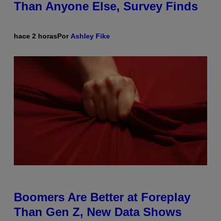
Than Anyone Else, Survey Finds
hace 2 horas
Por
Ashley Fike
Boomers Are Better at Foreplay
Than Gen Z, New Data Shows