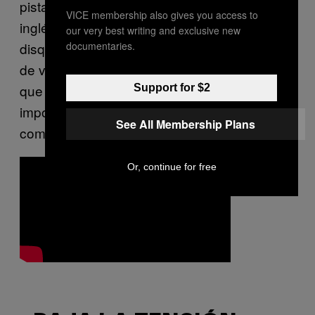
pistas de reggae producidas por el artista
VICE membership also gives you access to
inglés Dennis Bovell. En 1981 fundó una
our very best writing and exclusive new
disquera LKJ RECORDS la cual fue la casa
documentaries.
de varias bandas reggae de la época. Creo
que
p
or esos años
tenían cosas más
Support for $2
importantes para hablar que de la
hierba
,
See All Membership Plans
como por ejemplo, el racismo.
Or, continue for free