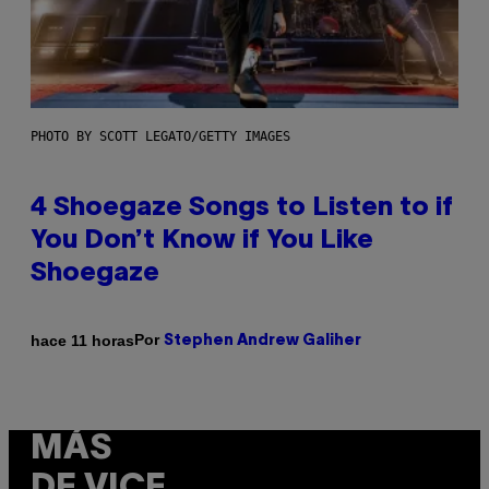
PHOTO BY SCOTT LEGATO/GETTY IMAGES
4 Shoegaze Songs to Listen to if
You Don’t Know if You Like
Shoegaze
Por
hace 11 horas
Stephen Andrew Galiher
MÁS
DE VICE