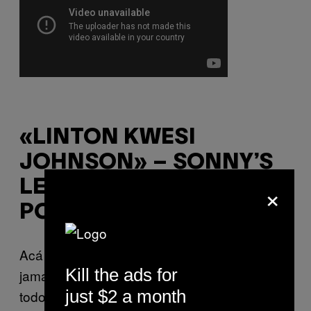
«LINTON KWESI
JOHNSON» – SONNY’S
×
LETTAH (ANTI-SUS
POEM)
Acá estamos hablando de un poeta
Kill the ads for
jamaiquino que recitaba sus escritos —casi
just $2 a month
todos hablan sobre temas políticos— sobre