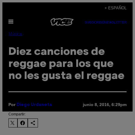
Saltar
+ ESPAÑOL
al
Abrir
contenido
SUBSCRIBE
NEWSLETTER
Menú
Música
Diez canciones de
reggae para los que
no les gusta el reggae
Por
junio 8, 2016, 6:29pm
Diego Urdaneta
Compartir: