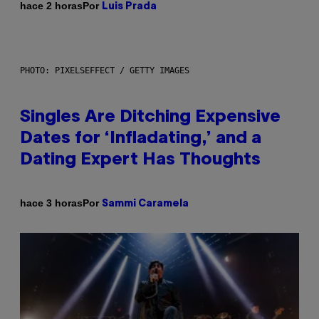
Por
hace 2 horas
Luis Prada
PHOTO: PIXELSEFFECT / GETTY IMAGES
Singles Are Ditching Expensive
Dates for ‘Infladating,’ and a
Dating Expert Has Thoughts
Por
hace 3 horas
Sammi Caramela