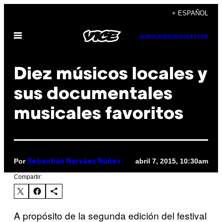
Saltar
+ ESPAÑOL
al
Abrir
contenido
SUBSCRIBE
NEWSLETTER
Menú
Diez músicos locales y
sus documentales
musicales favoritos
Por
abril 7, 2015, 10:30am
Sebastián Narváez Núñez
Compartir:
A propósito de la segunda edición del festival