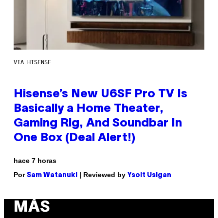
VIA HISENSE
Hisense’s New U6SF Pro TV Is
Basically a Home Theater,
Gaming Rig, And Soundbar In
One Box (Deal Alert!)
hace 7 horas
Por
| Reviewed by
Sam Watanuki
Ysolt Usigan
MÁS