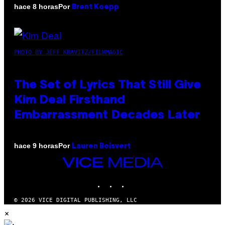
Por
hace 8 horas
Brent Koepp
PHOTO BY JEFF KRAVITZ/FILMMAGIC
The Set of Lyrics That Still Give
Kim Deal Firsthand
Embarrassment Decades Later
Por
hace 9 horas
Lauren Boisvert
VICE
MEDIA
INSTAGRAM
TIKTOK
YOUTUBE
© 2026 VICE DIGITAL PUBLISHING, LLC
×