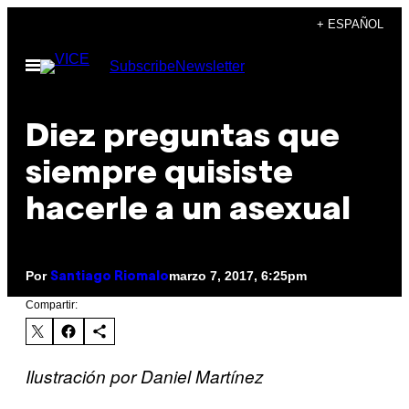
Saltar
+ ESPAÑOL
al
Abrir
Subscribe
Newsletter
contenido
Menú
Diez preguntas que
siempre quisiste
hacerle a un asexual
Por
marzo 7, 2017, 6:25pm
Santiago Riomalo
Compartir:
Ilustración por Daniel Martínez