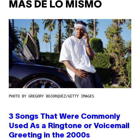
MÁS DE LO MISMO
PHOTO BY GREGORY BOJORQUEZ/GETTY IMAGES
3 Songs That Were Commonly
Used As a Ringtone or Voicemail
Greeting in the 2000s