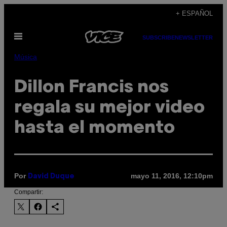
Saltar
+ ESPAÑOL
al
Abrir
contenido
SUBSCRIBE
NEWSLETTER
Menú
Música
Dillon Francis nos
regala su mejor video
hasta el momento
Por
mayo 11, 2016, 12:10pm
David Duque
Compartir: