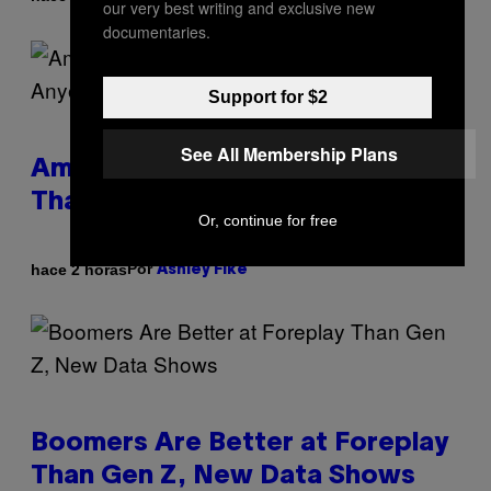
our very best writing and exclusive new
documentaries.
Support for $2
See All Membership Plans
Americans Watch Porn Longer
Than Anyone Else, Survey Finds
Or, continue for free
Por
hace 2 horas
Ashley Fike
Boomers Are Better at Foreplay
Than Gen Z, New Data Shows