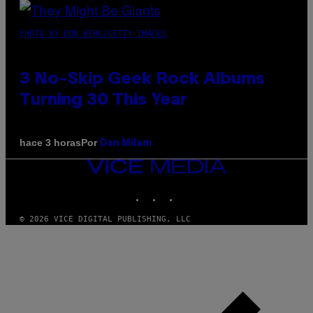
PHOTO BY BOB BERG/GETTY IMAGES
3 No-Skip Geek Rock Albums
Turning 30 This Year
Por
hace 3 horas
Dan Milam
VICE
MEDIA
INSTAGRAM
TIKTOK
YOUTUBE
© 2026 VICE DIGITAL PUBLISHING, LLC