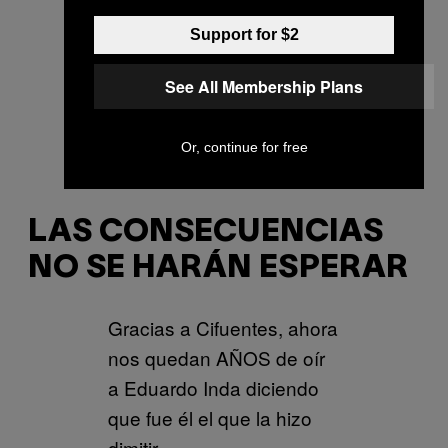
ciudadanía. Lo que no se
puede es robar como un
Support for $2
chorizo cualquiera.
See All Membership Plans
— Fonsi Loaiza
(@FonsiLoaiza)
April 25,
Or, continue for free
2018
LAS CONSECUENCIAS
NO SE HARÁN ESPERAR
Gracias a Cifuentes, ahora
nos quedan AÑOS de oír
a Eduardo Inda diciendo
que fue él el que la hizo
dimitir