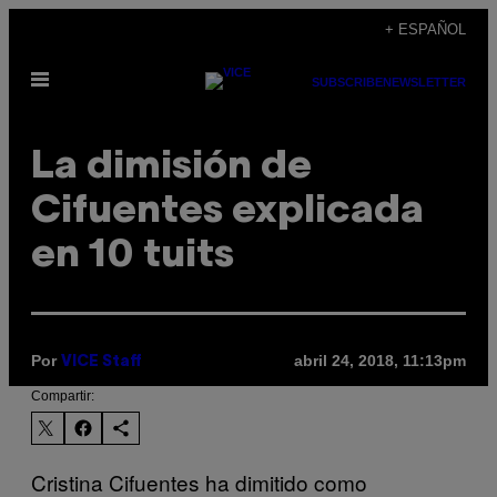
Saltar
+ ESPAÑOL
al
Abrir
contenido
SUBSCRIBE
NEWSLETTER
Menú
La dimisión de
Cifuentes explicada
en 10 tuits
Por
abril 24, 2018, 11:13pm
VICE Staff
Compartir:
Cristina Cifuentes ha dimitido como