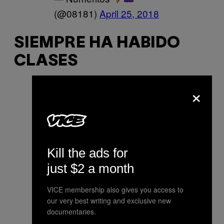
(@08181)
April 25, 2018
SIEMPRE HA HABIDO
CLASES
×
La dimisión de
@ccifuentes
demuestra
que en este país se puede
hostiar a los manifestantes
del 15-M, llamar terrorismo
Kill the ads for
a la PAH, participar en
just $2 a month
grandes tramas de
VICE membership also gives you access to
corrupción, falsificar
our very best writing and exclusive new
másters y mentir a toda la
documentaries.