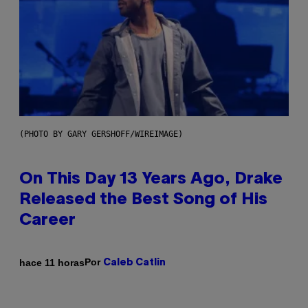
(PHOTO BY GARY GERSHOFF/WIREIMAGE)
On This Day 13 Years Ago, Drake
Released the Best Song of His
Career
Por
hace 11 horas
Caleb Catlin