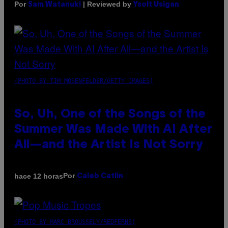
Por
| Reviewed by
Sam Watanuki
Ysolt Usigan
(PHOTO BY TIM MOSENFELDER/GETTY IMAGES)
So, Uh, One of the Songs of the
Summer Was Made With AI After
All—and the Artist Is Not Sorry
Por
hace 12 horas
Caleb Catlin
(PHOTO BY MARC BROUSSELY/REDFERNS)