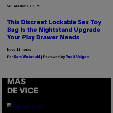
SAM WATANUKI FOR VICE
This Discreet Lockable Sex Toy
Bag Is the Nightstand Upgrade
Your Play Drawer Needs
hace 12 horas
Por
| Reviewed by
Sam Watanuki
Ysolt Usigan
MÁS
DE VICE