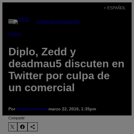
Saltar
+ ESPAÑOL
al
Abrir
Subscribe
Newsletter
contenido
Menú
Música
Diplo, Zedd y
deadmau5 discuten en
Twitter por culpa de
un comercial
Por
Angus Harrison
marzo 22, 2016, 1:35pm
Compartir: