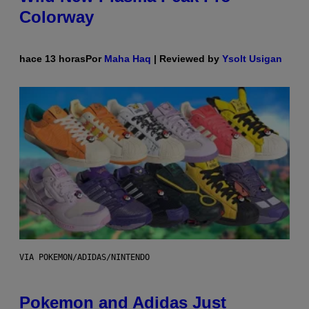
Colorway
hace 13 horas
Por
Maha Haq
| Reviewed by
Ysolt Usigan
VIA POKEMON/ADIDAS/NINTENDO
Pokemon and Adidas Just