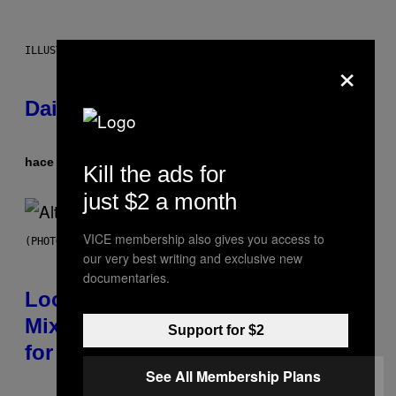
ILLUSTRATION BY REESA.
×
Daily Horoscope: August 6, 2026
hace 6 horas
Por
Ashley Fike
Kill the ads for
just $2 a month
VICE membership also gives you access to
(PHOTO BY MICK HUTSON/REDFERNS)
our very best writing and exclusive new
documentaries.
Looking For the Perfect Alt-Rock
Mixtape for Your Boo? I Made It
Support for $2
for You Already
See All Membership Plans