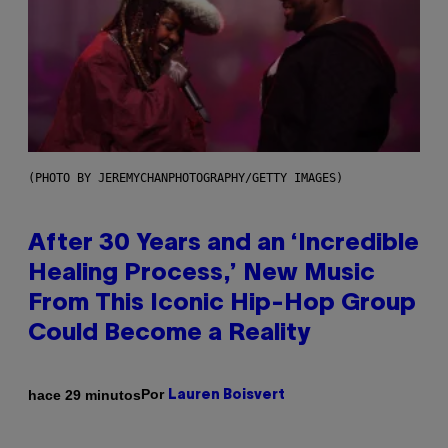
(PHOTO BY JEREMYCHANPHOTOGRAPHY/GETTY IMAGES)
After 30 Years and an ‘Incredible
Healing Process,’ New Music
From This Iconic Hip-Hop Group
Could Become a Reality
Por
hace 29 minutos
Lauren Boisvert