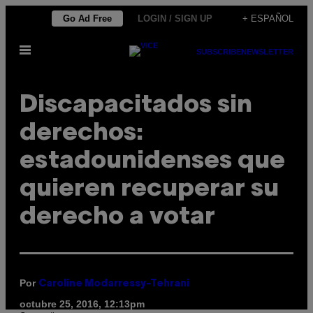
Saltar
Go Ad Free
LOGIN / SIGN UP
+ ESPAÑOL
al
Abrir
contenido
SUBSCRIBE
NEWSLETTER
Menú
Discapacitados sin
derechos:
estadounidenses que
quieren recuperar su
derecho a votar
Por
Caroline Modarressy-Tehrani
octubre 25, 2016, 12:13pm