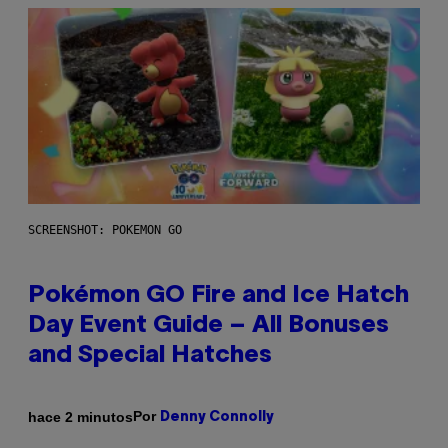
SCREENSHOT: POKEMON GO
Pokémon GO Fire and Ice Hatch
Day Event Guide – All Bonuses
and Special Hatches
Por
hace 2 minutos
Denny Connolly