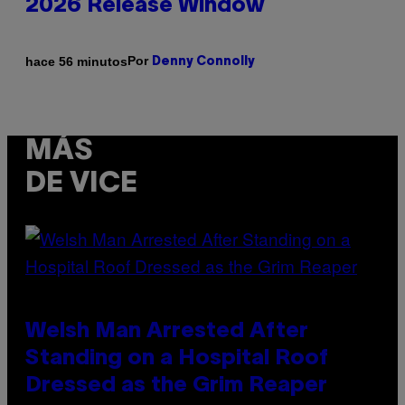
2026 Release Window
Por
hace 56 minutos
Denny Connolly
MÁS
DE VICE
Welsh Man Arrested After
Standing on a Hospital Roof
Dressed as the Grim Reaper