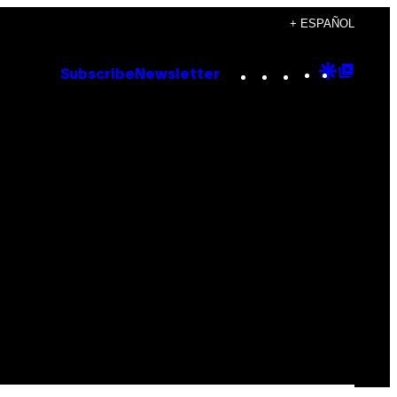
+ ESPAÑOL
Instagram
TikTok
YouTube
Google
Goog
Subscribe
Newsletter
Discove
Top
Posts