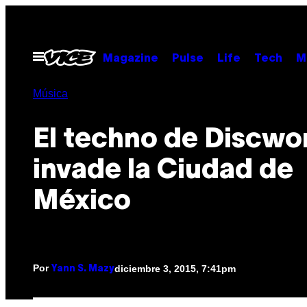
Saltar
al
contenido
Abrir
Magazine
Pulse
Life
Tech
M
Menú
Música
El techno de Discw
invade la Ciudad de
México
Por
diciembre 3, 2015, 7:41pm
Yann S. Mazy