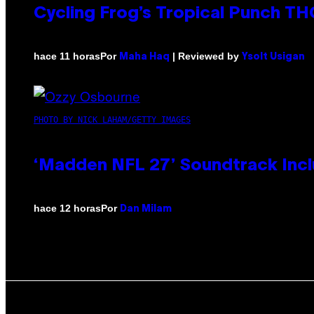
Cycling Frog’s Tropical Punch THC
Por
| Reviewed by
hace 11 horas
Maha Haq
Ysolt Usigan
PHOTO BY NICK LAHAM/GETTY IMAGES
‘Madden NFL 27’ Soundtrack Inclu
Por
hace 12 horas
Dan Milam