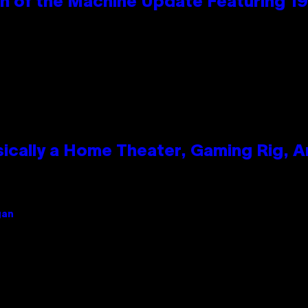
wn of the Machine Update Featuring 
ically a Home Theater, Gaming Rig, A
gan