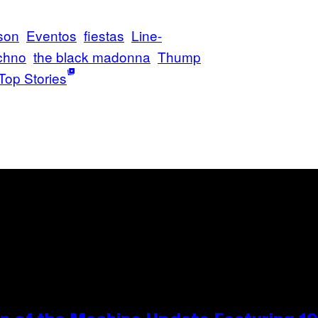
son
Eventos
fiestas
Line-
chno
the black madonna
Thump
Top Stories