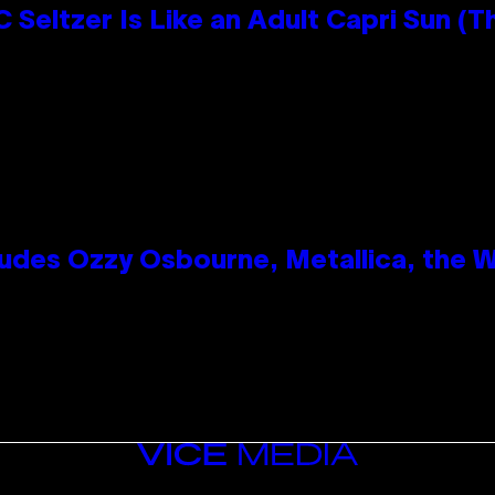
 Seltzer Is Like an Adult Capri Sun (T
des Ozzy Osbourne, Metallica, the Wh
VICE
MEDIA
INSTAGRAM
TIKTOK
YOUTUBE