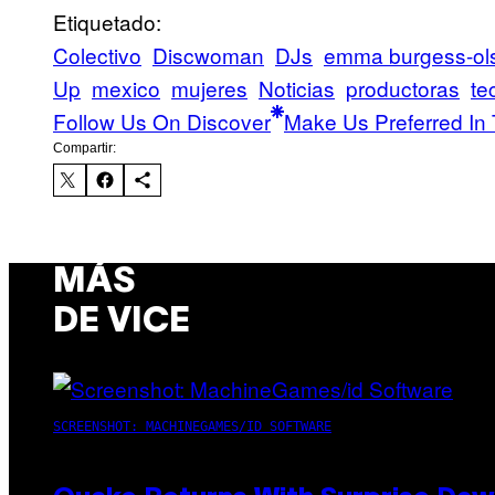
Etiquetado:
Colectivo
Discwoman
DJs
emma burgess-ol
Up
mexico
mujeres
Noticias
productoras
te
Follow Us On Discover
Make Us Preferred In 
Compartir:
MÁS
DE VICE
SCREENSHOT: MACHINEGAMES/ID SOFTWARE