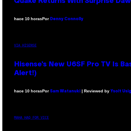
Quake Returns With Surprise Da
Por
hace 10 horas
Denny Connolly
VIA HISENSE
Hisense’s New U6SF Pro TV Is Bas
Alert!)
Por
| Reviewed by
hace 10 horas
Sam Watanuki
Ysolt Usi
MAHA HAQ FOR VICE