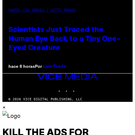
PHOTO: CSA IMAGES / GETTY IMAGES
Scientists Just Traced the
Human Eye Back to a Tiny One-
Eyed Creature
Por
hace 8 horas
Luis Prada
VICE
MEDIA
INSTAGRAM
TIKTOK
YOUTUBE
© 2026 VICE DIGITAL PUBLISHING, LLC
×
KILL THE ADS FOR