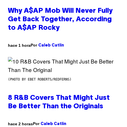
Why A$AP Mob Will Never Fully
Get Back Together, According
to A$AP Rocky
Por
hace 1 hora
Caleb Catlin
(PHOTO BY EBET ROBERTS/REDFERNS)
8 R&B Covers That Might Just
Be Better Than the Originals
Por
hace 2 horas
Caleb Catlin