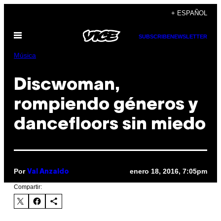
Saltar
+ ESPAÑOL
al
Abrir
contenido
SUBSCRIBE
NEWSLETTER
Menú
Música
Discwoman,
rompiendo géneros y
dancefloors sin miedo
Por
enero 18, 2016, 7:05pm
Val Anzaldo
Compartir: