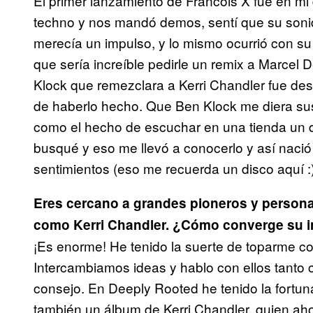
El primer lanzamiento de Francois X fue en mi 
techno y nos mandó demos, sentí que su soni
merecía un impulso, y lo mismo ocurrió con s
que sería increíble pedirle un remix a Marcel 
Klock que remezclara a Kerri Chandler fue de
de haberlo hecho. Que Ben Klock me diera sus 
como el hecho de escuchar en una tienda un 
busqué y eso me llevó a conocerlo y así nació 
sentimientos (eso me recuerda un disco aquí :
Eres cercano a grandes pioneros y persona
como Kerri Chandler. ¿Cómo converge su i
¡Es enorme! He tenido la suerte de toparme co
Intercambiamos ideas y hablo con ellos tanto
consejo. En Deeply Rooted he tenido la fortu
también un álbum de Kerri Chandler, quien a