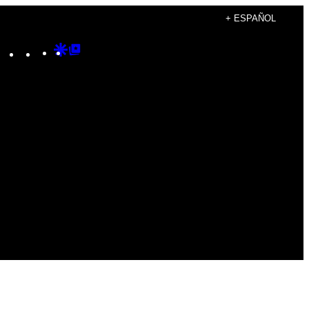
+ ESPAÑOL
Instagram
TikTok
YouTube
Google
Google
Discover
Top
Posts