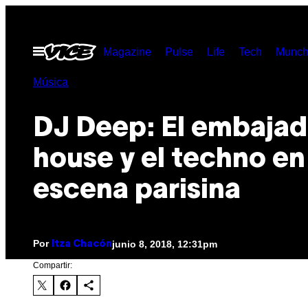
Saltar
al
Abrir
Magazine
Pulse
Life
Tech
Munch
contenido
Menú
Música
DJ Deep: El embajad
house y el techno en
escena parisina
Por
junio 8, 2018, 12:31pm
Itza Chacón
Compartir: