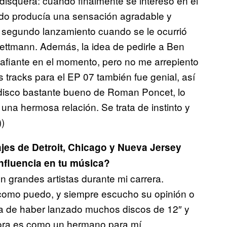
disquera: cuando finalmente se interesó en el
do producía una sensación agradable y
u segundo lanzamiento cuando se le ocurrió
Dettmann. Además, la idea de pedirle a Ben
safiante en el momento, pero no me arrepiento
tracks para el EP 07 también fue genial, así
disco bastante bueno de Roman Poncet, lo
una hermosa relación. Se trata de instinto y
))
jes de Detroit, Chicago y Nueva Jersey
nfluencia en tu música?
n grandes artistas durante mi carrera.
 como puedo, y siempre escucho su opinión o
na de haber lanzado muchos discos de 12″ y
hora es como un hermano para mí.