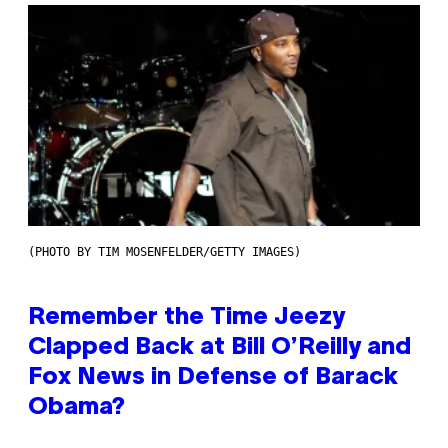
(PHOTO BY TIM MOSENFELDER/GETTY IMAGES)
Remember the Time Jeezy
Clapped Back at Bill O’Reilly and
Fox News in Defense of Barack
Obama?