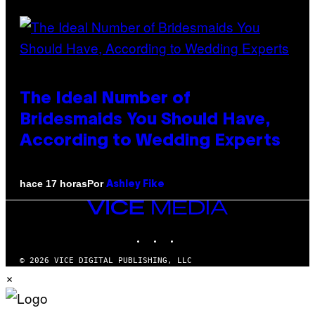
The Ideal Number of
Bridesmaids You Should Have,
According to Wedding Experts
Por
hace 17 horas
Ashley Fike
VICE
MEDIA
INSTAGRAM
TIKTOK
YOUTUBE
© 2026 VICE DIGITAL PUBLISHING, LLC
×