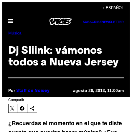
Saltar
+ ESPAÑOL
al
Abrir
contenido
SUBSCRIBE
NEWSLETTER
Menú
Música
Dj Sliink: vámonos
todos a Nueva Jersey
Por
agosto 26, 2013, 11:00am
Staff de Noisey
Compartir:
¿Recuerdas el momento en el que te diste