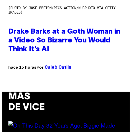
(PHOTO BY JOSE BRETON/PICS ACTION/NURPHOTO VIA GETTY
IMAGES)
Drake Barks at a Goth Woman in
a Video So Bizarre You Would
Think It’s AI
Por
hace 15 horas
Caleb Catlin
MÁS
DE VICE