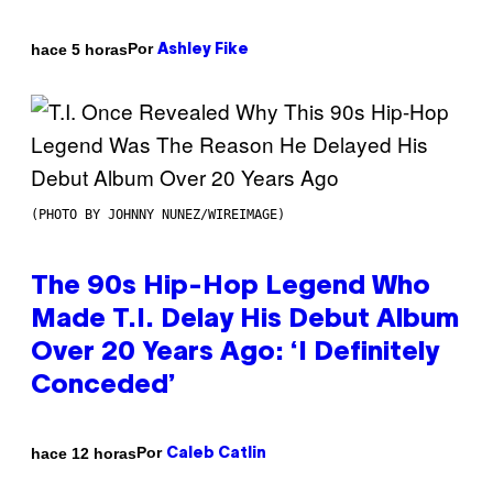
Por
hace 5 horas
Ashley Fike
(PHOTO BY JOHNNY NUNEZ/WIREIMAGE)
The 90s Hip-Hop Legend Who
Made T.I. Delay His Debut Album
Over 20 Years Ago: ‘I Definitely
Conceded’
Por
hace 12 horas
Caleb Catlin