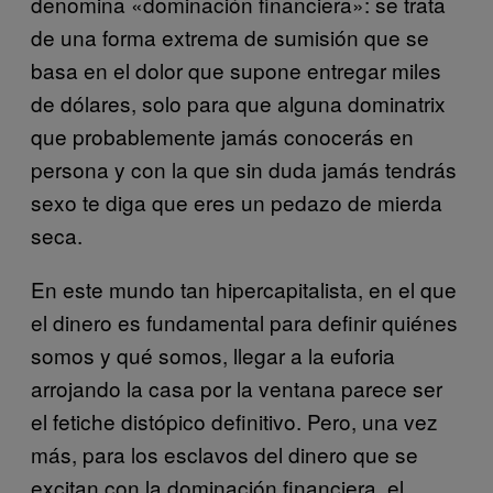
denomina «dominación financiera»: se trata
de una forma extrema de sumisión que se
basa en el dolor que supone entregar miles
de dólares, solo para que alguna dominatrix
que probablemente jamás conocerás en
persona y con la que sin duda jamás tendrás
sexo te diga que eres un pedazo de mierda
seca.
En este mundo tan hipercapitalista, en el que
el dinero es fundamental para definir quiénes
somos y qué somos, llegar a la euforia
arrojando la casa por la ventana parece ser
el fetiche distópico definitivo. Pero, una vez
más, para los esclavos del dinero que se
excitan con la dominación financiera, el