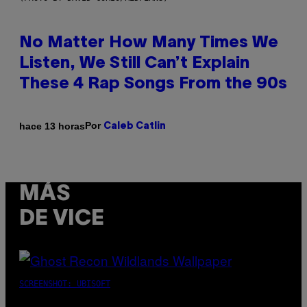
No Matter How Many Times We
Listen, We Still Can’t Explain
These 4 Rap Songs From the 90s
Por
hace 13 horas
Caleb Catlin
MÁS
DE VICE
SCREENSHOT: UBISOFT