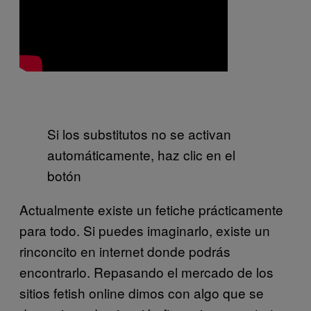
Si los substitutos no se activan
automáticamente, haz clic en el
botón
Actualmente existe un fetiche prácticamente
para todo. Si puedes imaginarlo, existe un
rinconcito en internet donde podrás
encontrarlo. Repasando el mercado de los
sitios fetish online dimos con algo que se