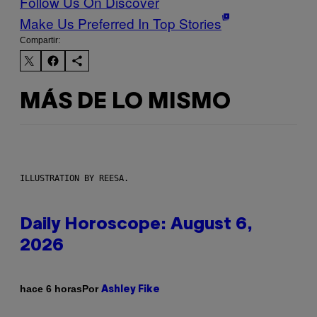
Follow Us On Discover
Make Us Preferred In Top Stories
Compartir:
MÁS DE LO MISMO
ILLUSTRATION BY REESA.
Daily Horoscope: August 6,
2026
Por
hace 6 horas
Ashley Fike