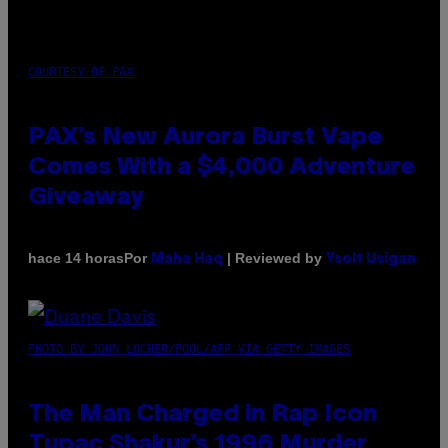
COURTESY OF PAX
PAX’s New Aurora Burst Vape
Comes With a $4,000 Adventure
Giveaway
Por
| Reviewed by
hace 14 horas
Maha Haq
Ysolt Usigan
PHOTO BY JOHN LOCHER/POOL/AFP VIA GETTY IMAGES
The Man Charged in Rap Icon
Tupac Shakur’s 1996 Murder