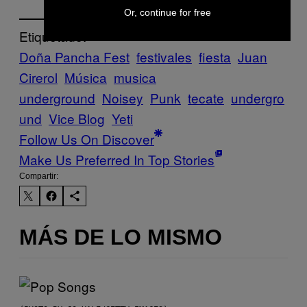
Or, continue for free
Etiquetado:
Doña Pancha Fest
festivales
fiesta
Juan
Cirerol
Música
musica
underground
Noisey
Punk
tecate
undergro
und
Vice Blog
Yeti
Follow Us On Discover
Make Us Preferred In Top Stories
Compartir:
MÁS DE LO MISMO