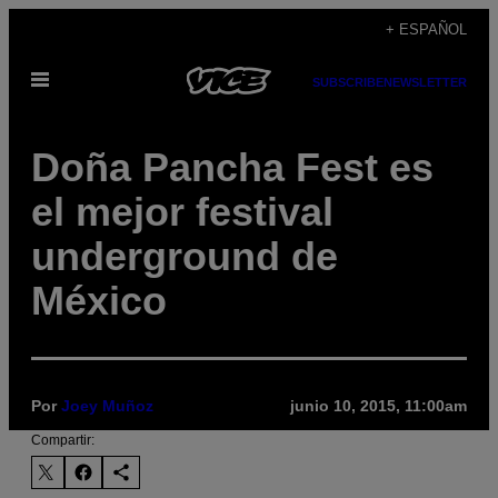
Saltar
+ ESPAÑOL
al
Abrir
contenido
SUBSCRIBE
NEWSLETTER
Menú
Doña Pancha Fest es
el mejor festival
underground de
México
Por
Joey Muñoz
junio 10, 2015, 11:00am
Compartir: