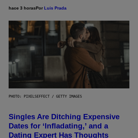
hace 3 horas
Por
Luis Prada
PHOTO: PIXELSEFFECT / GETTY IMAGES
Singles Are Ditching Expensive
Dates for ‘Infladating,’ and a
Dating Expert Has Thoughts