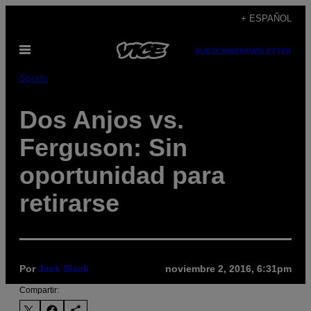
Saltar
+ ESPAÑOL
al
Abrir
contenido
SUBSCRIBE
NEWSLETTER
Menú
Sports
Dos Anjos vs.
Ferguson: Sin
oportunidad para
retirarse
Por
Jack Slack
noviembre 2, 2016, 6:31pm
Compartir: