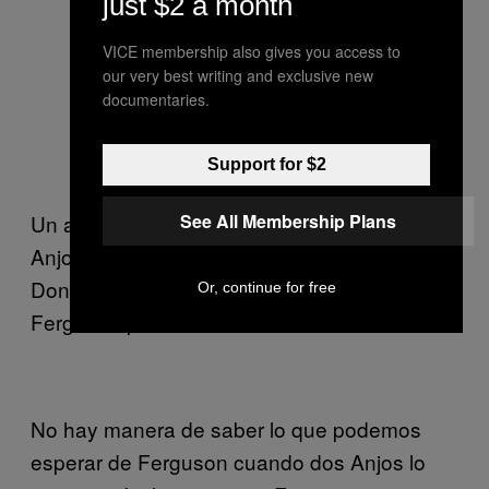
just $2 a month
VICE membership also gives you access to
our very best writing and exclusive new
documentaries.
Support for $2
See All Membership Plans
Un ataque lineal que le da problemas a dos
Anjos fue la patada frontal que lanzaba
Donald Cerrone. La misma que usó
Or, continue for free
Ferguson para lastimar a Josh Thomson.
No hay manera de saber lo que podemos
esperar de Ferguson cuando dos Anjos lo