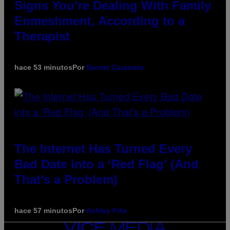
Signs You’re Dealing With Family
Enmeshment, According to a
Therapist
hace 53 minutos
Por
Sammi Caramela
The Internet Has Turned Every
Bad Date into a ‘Red Flag’ (And
That’s a Problem)
hace 57 minutos
Por
Ashley Fike
VICE