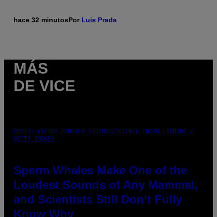
hace 32 minutos
Por
Luis Prada
MÁS
DE VICE
PHOTO: VICTOR HABBICK VISIONS/SCIENCE PHOTO LIBRARY /
GETTY IMAGES
Sperm Whales Make One of the
Loudest Sounds of Any Mammal,
and Scientists Still Don’t Fully
Know Why