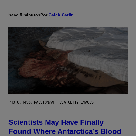
hace 5 minutos
Por
Caleb Catlin
PHOTO: MARK RALSTON/AFP VIA GETTY IMAGES
Scientists May Have Finally
Found Where Antarctica’s Blood