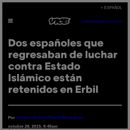
Saltar
+ ESPAÑOL
al
Abrir
contenido
SUBSCRIBE
NEWSLETTER
Menú
Dos españoles que
regresaban de luchar
contra Estado
Islámico están
retenidos en Erbil
Por
Quique Badia y David Meseguer
octubre 28, 2015, 9:40am