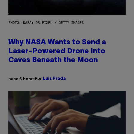
PHOTO: NASA; DR PIXEL / GETTY IMAGES
Why NASA Wants to Send a
Laser-Powered Drone Into
Caves Beneath the Moon
Por
hace 6 horas
Luis Prada