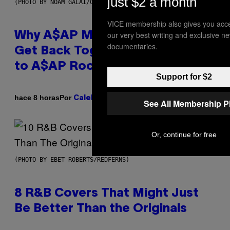
just $2 a month
(PHOTO BY NOAM GALAI/GETTY IMAGES FOR TRIBECA FESTIVAL)
VICE membership also gives you acce
our very best writing and exclusive n
Why A$AP Mob Will Never Fully
documentaries.
Get Back Together, According
to A$AP Rocky
Support for $2
Por
hace 8 horas
Caleb Catlin
See All Membership P
Or, continue for free
(PHOTO BY EBET ROBERTS/REDFERNS)
8 R&B Covers That Might Just
Be Better Than the Originals