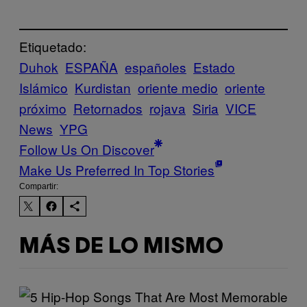
Etiquetado:
Duhok
ESPAÑA
españoles
Estado
Islámico
Kurdistan
oriente medio
oriente
próximo
Retornados
rojava
Siria
VICE
News
YPG
Follow Us On Discover
Make Us Preferred In Top Stories
Compartir:
MÁS DE LO MISMO