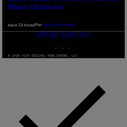
Rivals Character
Por
hace 13 horas
Denny Connolly
VICE
MEDIA
INSTAGRAM
TIKTOK
YOUTUBE
© 2026 VICE DIGITAL PUBLISHING, LLC