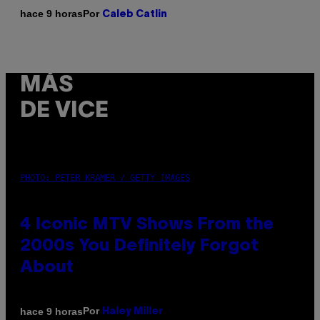
Por
hace 9 horas
Caleb Catlin
MÁS
DE VICE
PHOTO: PETER KRAMER / GETTY IMAGES
4 Iconic MTV Shows From the
2000s You Definitely Forgot
About
Por
hace 9 horas
Haley Miller