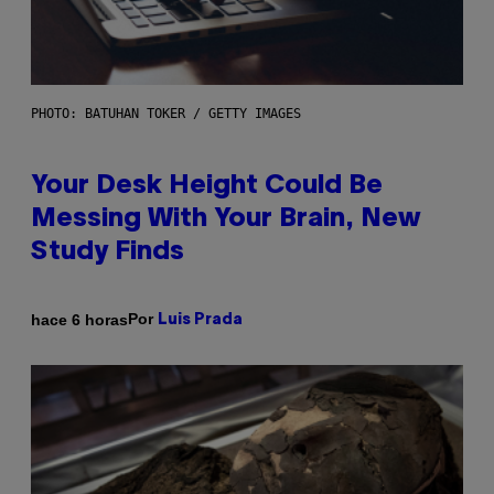
PHOTO: BATUHAN TOKER / GETTY IMAGES
Your Desk Height Could Be
Messing With Your Brain, New
Study Finds
Por
hace 6 horas
Luis Prada