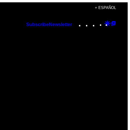
+ ESPAÑOL
Instagram
TikTok
YouTube
Google
Googl
Subscribe
Newsletter
Discover
Top
Posts