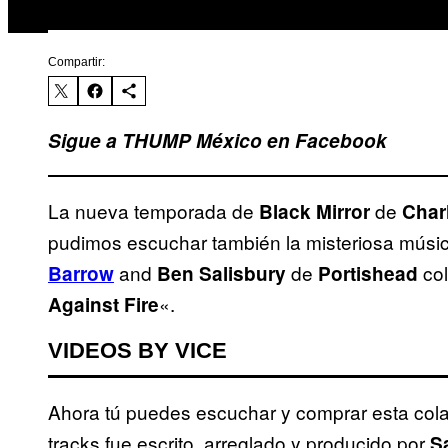
Compartir:
Sigue a THUMP México en Facebook
La nueva temporada de
de
Black Mirror
Char
pudimos escuchar también la misteriosa músi
and
de
col
Barrow
Ben Salisbury
Portishead
«.
Against Fire
VIDEOS BY VICE
Ahora tú puedes escuchar y comprar esta col
tracks fue escrito, arreglado y producido por
S