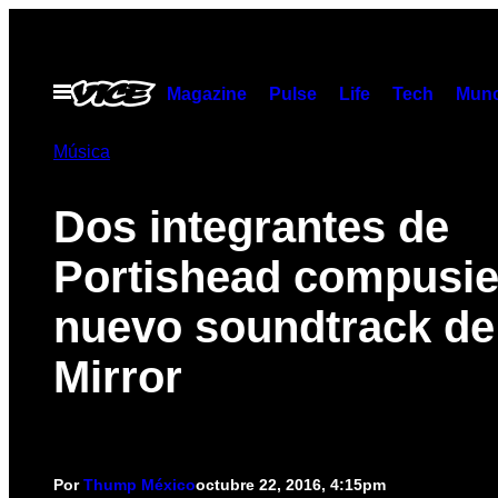
Saltar
al
contenido
Abrir
Magazine
Pulse
Life
Tech
Munc
Menú
Música
Dos integrantes de
Portishead compusie
nuevo soundtrack de
Mirror
Por
Thump México
octubre 22, 2016, 4:15pm