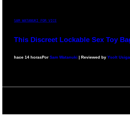
SAM WATANUKI FOR VICE
This Discreet Lockable Sex Toy Ba
hace 14 horas
Por
Sam Watanuki
| Reviewed by
Ysolt Usig