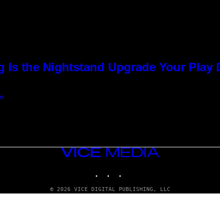
g Is the Nightstand Upgrade Your Play
an
VICE
MEDIA
INSTAGRAM
TIKTOK
YOUTUBE
© 2026 VICE DIGITAL PUBLISHING, LLC