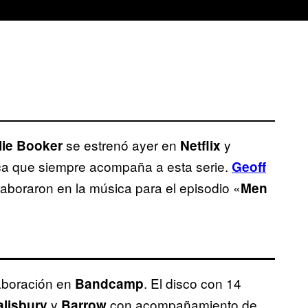
se estrenó ayer en
y
lie Booker
Netflix
ca que siempre acompaña a esta serie.
Geoff
aboraron en la música para el episodio «
Men
aboración en
. El disco con 14
Bandcamp
y
con acompañamiento de
alisbury
Barrow