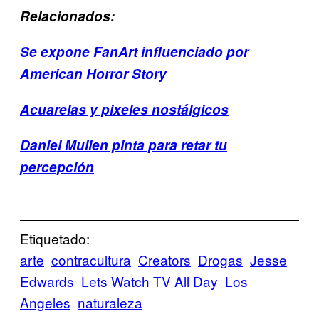
Relacionados:
Se expone FanArt influenciado por
American Horror Story
Acuarelas y pixeles nostálgicos
Daniel Mullen pinta para retar tu
percepción
Etiquetado:
arte
contracultura
Creators
Drogas
Jesse
Edwards
Lets Watch TV All Day
Los
Angeles
naturaleza