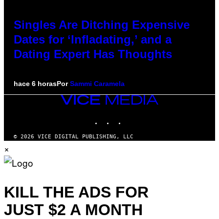
Singles Are Ditching Expensive
Dates for ‘Infladating,’ and a
Dating Expert Has Thoughts
hace 6 horas
Por
Sammi Caramela
VICE
MEDIA
INSTAGRAM
TIKTOK
YOUTUBE
© 2026 VICE DIGITAL PUBLISHING, LLC
×
KILL THE ADS FOR
JUST $2 A MONTH