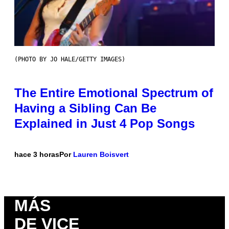
(PHOTO BY JO HALE/GETTY IMAGES)
The Entire Emotional Spectrum of
Having a Sibling Can Be
Explained in Just 4 Pop Songs
hace 3 horas
Por
Lauren Boisvert
MÁS
DE VICE