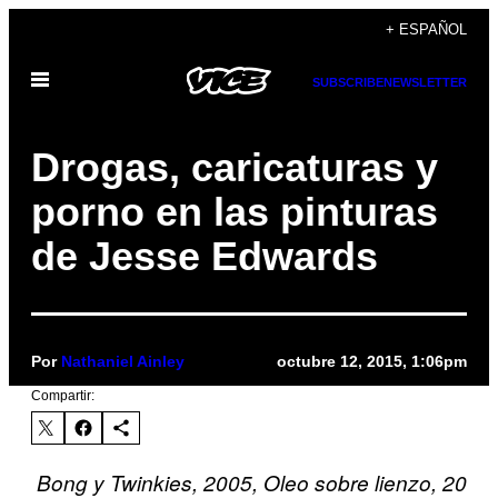
Saltar
+ ESPAÑOL
al
Abrir
contenido
SUBSCRIBE
NEWSLETTER
Menú
Drogas, caricaturas y
porno en las pinturas
de Jesse Edwards
Por
Nathaniel Ainley
octubre 12, 2015, 1:06pm
Compartir:
Bong y Twinkies, 2005, Oleo sobre lienzo, 20