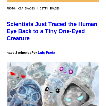
PHOTO: CSA IMAGES / GETTY IMAGES
Scientists Just Traced the Human
Eye Back to a Tiny One-Eyed
Creature
hace 2 minutos
Por
Luis Prada