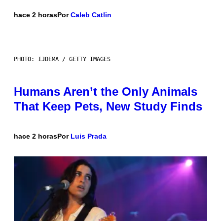
hace 2 horas
Por
Caleb Catlin
PHOTO: IJDEMA / GETTY IMAGES
Humans Aren’t the Only Animals
That Keep Pets, New Study Finds
hace 2 horas
Por
Luis Prada