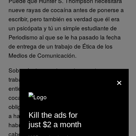
Puede que Hunter S. Thompson necesitara
nueve rayas de cocaína antes de ponerse a
escribir, pero también es verdad que él era
un psicópata y tú un simple estudiante de
Periodismo al que se le ha pasado la fecha
de entrega de un trabajo de Ética de los
Medios de Comunicación.
Sobra decir que, si no quieres entregar un
×
trabajo de 3.000 palabras que no se
entienda, no debes escribir puesto de
cocaína ni de ninguna otra droga que te
obligue a moverte todo el tiempo en la silla y
Kill the ads for
a hacer pesas con la mesa. En la universidad
just $2 a month
habrá muchas juergas: disfrútalas con
cabeza y guárdate la diversión para más