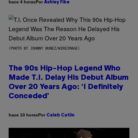
Por
hace 4 horas
Ashley Fike
(PHOTO BY JOHNNY NUNEZ/WIREIMAGE)
The 90s Hip-Hop Legend Who
Made T.I. Delay His Debut Album
Over 20 Years Ago: ‘I Definitely
Conceded’
Por
hace 10 horas
Caleb Catlin