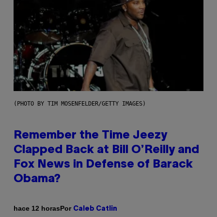
(PHOTO BY TIM MOSENFELDER/GETTY IMAGES)
Remember the Time Jeezy
Clapped Back at Bill O’Reilly and
Fox News in Defense of Barack
Obama?
Por
hace 12 horas
Caleb Catlin