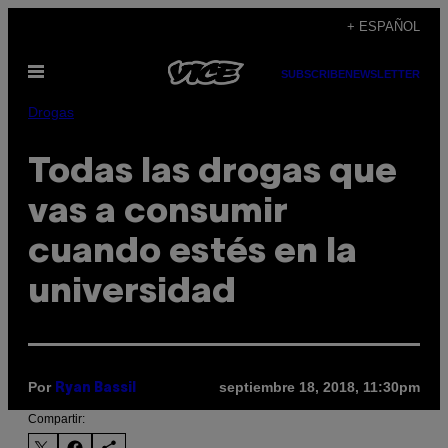
Saltar
+ ESPAÑOL
al
Abrir
contenido
SUBSCRIBE
NEWSLETTER
Menú
Drogas
Todas las drogas que
vas a consumir
cuando estés en la
universidad
Por
septiembre 18, 2018, 11:30pm
Ryan Bassil
Compartir: