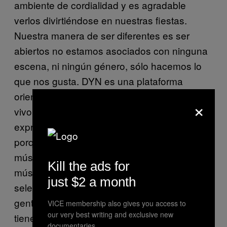
ambiente de cordialidad y es agradable
verlos divirtiéndose en nuestras fiestas.
Nuestra manera de ser diferentes es ser
abiertos no estamos asociados con ninguna
escena, ni ningún género, sólo hacemos lo
que nos gusta. DYN es una plataforma
orientada hacia los DJs, casi no hay actos en
×
vivo, creemos en el DJ set como en medio de
expresión, porque coleccionamos música,
porque estamos obsesionados con la
música, todo nuestro dinero lo gastamos en
Kill the ads for
música y buscamos un espacio para
just $2 a month
seleccionar música, tocarla y mostrarle a la
gente. No es música propia, pero también
VICE membership also gives you access to
our very best writing and exclusive new
tiene un mérito buscarla, coleccionarla,
documentaries.