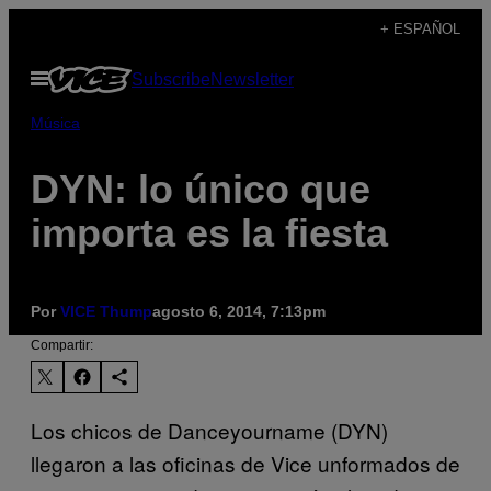
Saltar
+ ESPAÑOL
al
Abrir
Subscribe
Newsletter
contenido
Menú
Música
DYN: lo único que
importa es la fiesta
Por
VICE Thump
agosto 6, 2014, 7:13pm
Compartir:
Los chicos de Danceyourname (DYN)
llegaron a las oficinas de Vice unformados de