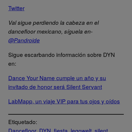
Twitter
Val sigue perdiendo la cabeza en el
dancefloor mexicano, síguela en-
@Pandroide
Sigue escarbando información sobre DYN
en:
Dance Your Name cumple un año y su
invitado de honor será Silent Servant
LabMapp, un viaje VIP para tus ojos y oídos
Etiquetado:
Dancefloor
DYN
fiesta
legowelt
silent