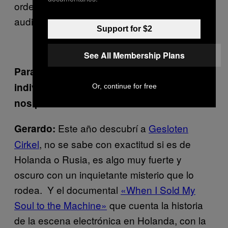
ordenarla y cómo se le presenta a la
audiencia.
Support for $2
See All Membership Plans
Para concluir, alguna recomendación
individual ya sea visual o musical que
Or, continue for free
nos puedan dar:
Este año descubrí a
Gesloten
Gerardo:
Cirkel
, no se sabe con exactitud si es de
Holanda o Rusia, es algo muy fuerte y
oscuro con un inquietante misterio que lo
rodea. Y el documental
«When I Sold My
Soul to the Machine»
que cuenta la historia
de la escena electrónica en Holanda, con la