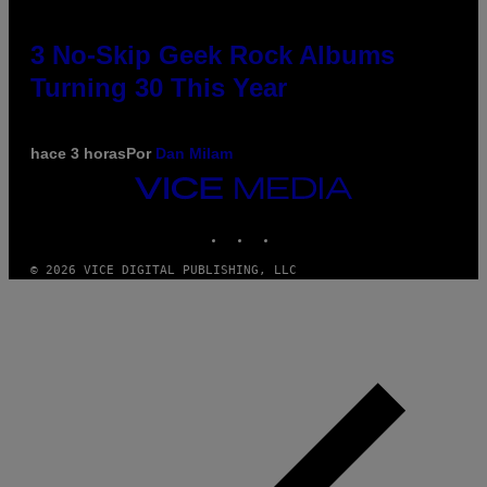
3 No-Skip Geek Rock Albums
Turning 30 This Year
hace 3 horas
Por
Dan Milam
VICE
MEDIA
INSTAGRAM
TIKTOK
YOUTUBE
© 2026 VICE DIGITAL PUBLISHING, LLC