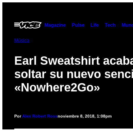
Saltar
al
contenido
Abrir
Magazine
Pulse
Life
Tech
Munc
Menú
Música
Earl Sweatshirt acab
soltar su nuevo senci
«Nowhere2Go»
Por
Alex Robert Ross
noviembre 8, 2018, 1:08pm