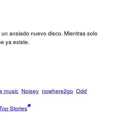
n ansiado nuevo disco. Mientras solo
ue ya existe.
w music
Noisey
nowhere2go
Odd
Top Stories