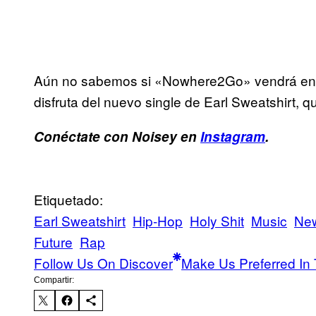
Aún no sabemos si «Nowhere2Go» vendrá en u
disfruta del nuevo single de Earl Sweatshirt, q
Conéctate con Noisey en
Instagram
.
Etiquetado:
Earl Sweatshirt
Hip-Hop
Holy Shit
Music
Ne
Future
Rap
Follow Us On Discover
Make Us Preferred In 
Compartir: