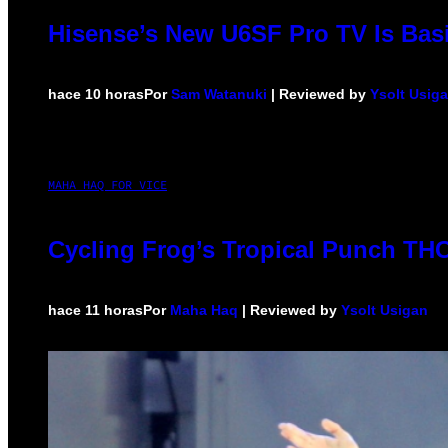
Hisense’s New U6SF Pro TV Is Basi
hace 10 horas
Por
Sam Watanuki
| Reviewed by
Ysolt Usig
MAHA HAQ FOR VICE
Cycling Frog’s Tropical Punch THC 
hace 11 horas
Por
Maha Haq
| Reviewed by
Ysolt Usigan