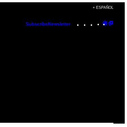
+ ESPAÑOL
Instagram
TikTok
YouTube
Google
Googl
Subscribe
Newsletter
Discover
Top
Posts