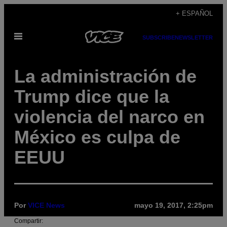
Saltar
+ ESPAÑOL
al
Abrir
contenido
SUBSCRIBE
NEWSLETTER
Menú
La administración de
Trump dice que la
violencia del narco en
México es culpa de
EEUU
Por
VICE News
mayo 19, 2017, 2:25pm
Compartir: