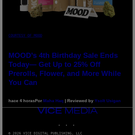
COURTESY OF MOOD
MOOD’s 4th Birthday Sale Ends
Today— Get Up to 25% Off
Prerolls, Flower, and More While
You Can
hace 4 horas
Por
Maha Haq
| Reviewed by
Ysolt Usigan
VICE
MEDIA
INSTAGRAM
TIKTOK
YOUTUBE
© 2026 VICE DIGITAL PUBLISHING, LLC