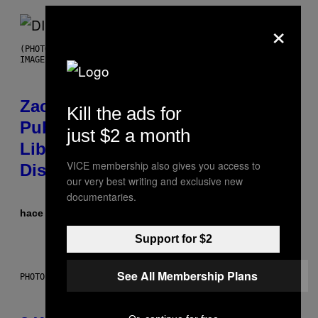
×
(PHOTO BY ROBERTO PANUCCI – CORBIS/CORBIS VIA GETTY
IMAGES)
Zachary Cole Smith Wants a
Kill the ads for
Publicly Owned Music Streaming
just $2 a month
Library Built on Spotify’s
VICE membership also gives you access to
Dismantled Bones
our very best writing and exclusive new
documentaries.
hace 1 minuto
Por
Lauren Boisvert
Support for $2
See All Membership Plans
PHOTO ILLUSTRATION BY IAN WALDIE/GETTY IMAGES