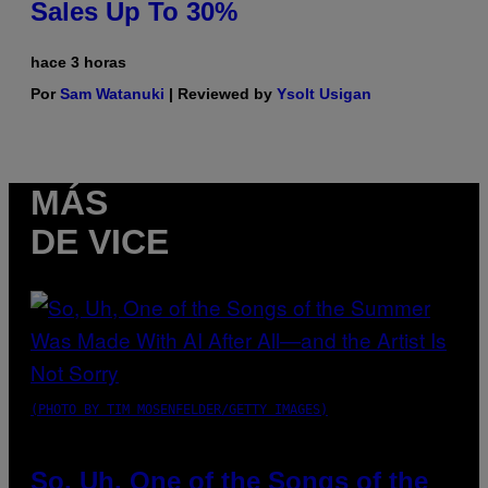
Sales Up To 30%
hace 3 horas
Por
Sam Watanuki
| Reviewed by
Ysolt Usigan
MÁS
DE VICE
(PHOTO BY TIM MOSENFELDER/GETTY IMAGES)
So, Uh, One of the Songs of the