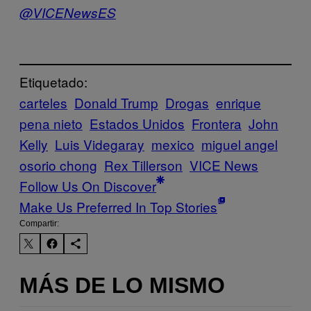
@VICENewsES
Etiquetado:
carteles
Donald Trump
Drogas
enrique
pena nieto
Estados Unidos
Frontera
John
Kelly
Luis Videgaray
mexico
miguel angel
osorio chong
Rex Tillerson
VICE News
Follow Us On Discover
Make Us Preferred In Top Stories
Compartir:
MÁS DE LO MISMO