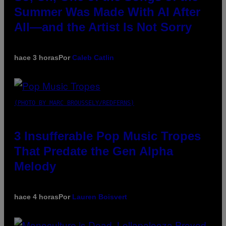
Summer Was Made With AI After
All—and the Artist Is Not Sorry
hace 3 horas
Por
Caleb Catlin
(PHOTO BY MARC BROUSSELY/REDFERNS)
3 Insufferable Pop Music Tropes
That Predate the Gen Alpha
Melody
hace 4 horas
Por
Lauren Boisvert