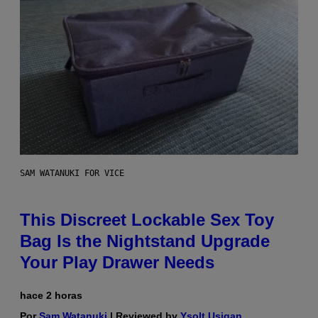
SAM WATANUKI FOR VICE
This Discreet Lockable Sex Toy
Bag Is the Nightstand Upgrade
Your Play Drawer Needs
hace 2 horas
Por
Sam Watanuki
| Reviewed by
Ysolt Usigan