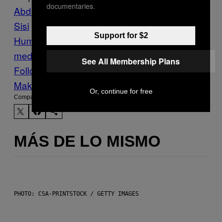
documentaries.
Abdel Fattah al-
Sisi
activistas
africa
Derechos
Support for $2
Humanos
egipto
injusticias
ONG
oriente
medio
VICE News
See All Membership Plans
Follow Us On Discover
Make Us Preferred In Top Stories
Or, continue for free
Compartir:
MÁS DE LO MISMO
PHOTO: CSA-PRINTSTOCK / GETTY IMAGES