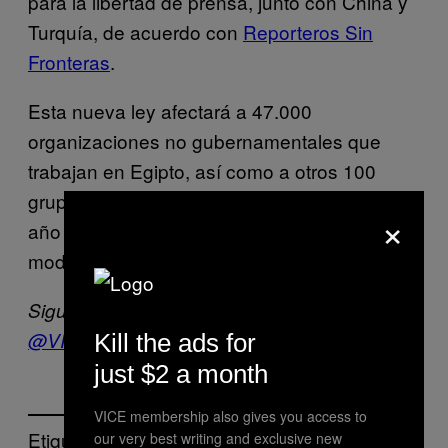
para la libertad de prensa, junto con China y
Turquía, de acuerdo con
Reporteros Sin
Fronteras
.
Esta nueva ley afectará a 47.000
organizaciones no gubernamentales que
trabajan en Egipto, así como a otros 100
grupos internacionales; todos ellos tienen un
×
año para cumplir con la legislación, o de otro
modo serán disueltas.
Sigue a VICE News en español en Twitter:
@VICENewsES
Kill the ads for
just $2 a month
VICE membership also gives you access to
Etiquetado:
our very best writing and exclusive new