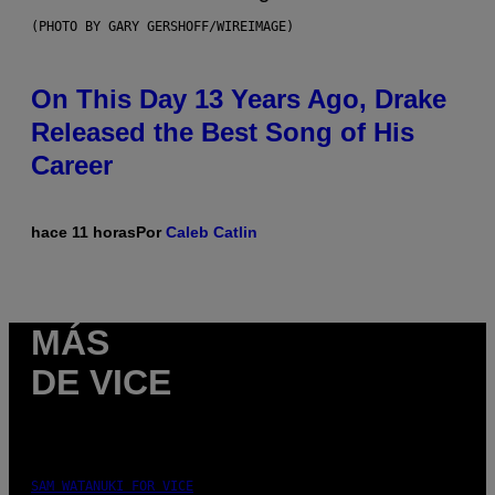
(PHOTO BY GARY GERSHOFF/WIREIMAGE)
On This Day 13 Years Ago, Drake
Released the Best Song of His
Career
hace 11 horas
Por
Caleb Catlin
MÁS
DE VICE
SAM WATANUKI FOR VICE