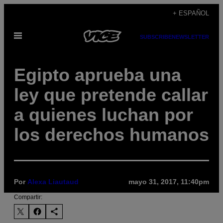
Saltar
+ ESPAÑOL
al
Abrir
contenido
SUBSCRIBE
NEWSLETTER
Menú
Egipto aprueba una
ley que pretende callar
a quienes luchan por
los derechos humanos
Por
Alexa Liautaud
mayo 31, 2017, 11:40pm
Compartir: