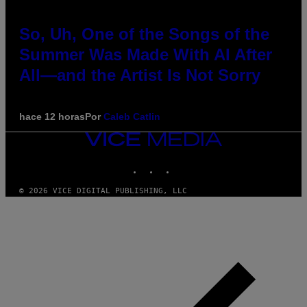
So, Uh, One of the Songs of the
Summer Was Made With AI After
All—and the Artist Is Not Sorry
hace 12 horas
Por
Caleb Catlin
VICE
MEDIA
INSTAGRAM
TIKTOK
YOUTUBE
© 2026 VICE DIGITAL PUBLISHING, LLC