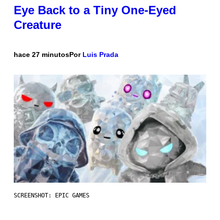
Eye Back to a Tiny One-Eyed
Creature
hace 27 minutos
Por
Luis Prada
SCREENSHOT: EPIC GAMES