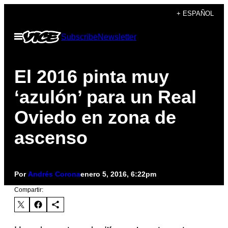
Saltar
+ ESPAÑOL
al
Abrir
Subscribe
Newsletter
contenido
Menú
El 2016 pinta muy
‘azulón’ para un Real
Oviedo en zona de
ascenso
Por
Andrés Corona
enero 5, 2016, 6:22pm
Compartir: