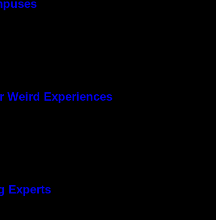
ampuses
er Weird Experiences
g Experts