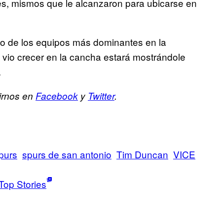
es, mismos que le alcanzaron para ubicarse en
.
no de los equipos más dominantes en la
lo vio crecer en la cancha estará mostrándole
.
irnos en
Facebook
y
Twitter
.
purs
spurs de san antonio
Tim Duncan
VICE
Top Stories