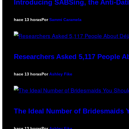
Introducing SABSing, the Anti-Da
hace 13 horas
Por
Sammi Caramela
Researchers Asked 5,117 People Ab
hace 13 horas
Por
Ashley Fike
The Ideal Number of Bridesmaids 
hace 13 horas
Por
Ashley Fike