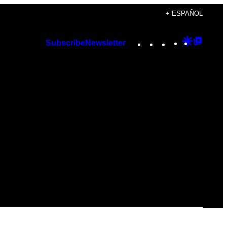
+ ESPAÑOL
Instagram
TikTok
YouTube
Google
Googl
Subscribe
Newsletter
Discover
Top
Posts