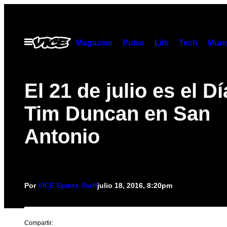
Saltar
al
contenido
Abrir
Magazine
Pulse
Life
Tech
Munc
Menú
El 21 de julio es el D
Tim Duncan en San
Antonio
Por
VICE Sports Staff
julio 18, 2016, 8:20pm
Compartir: