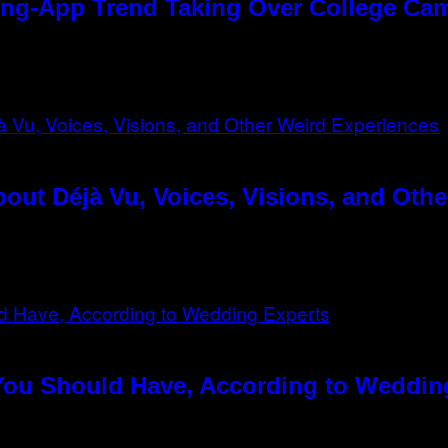
ting-App Trend Taking Over College C
out Déjà Vu, Voices, Visions, and Oth
You Should Have, According to Weddin